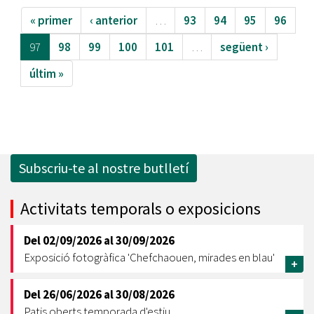
« primer
‹ anterior
…
93
94
95
96
97
98
99
100
101
…
següent ›
últim »
Subscriu-te al nostre butlletí
Activitats temporals o exposicions
Del
02/09/2026
al
30/09/2026
Exposició fotogràfica 'Chefchaouen, mirades en blau'
+
Del
26/06/2026
al
30/08/2026
Patis oberts temporada d'estiu