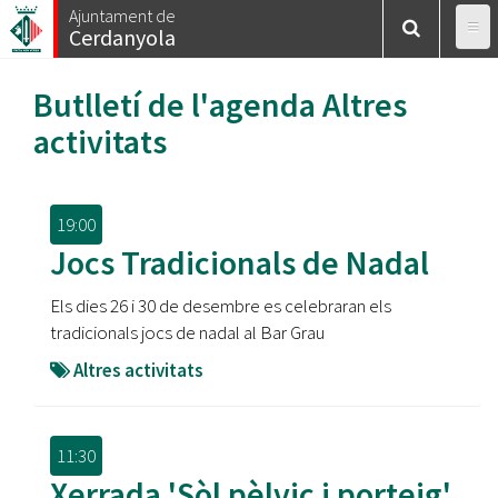
Vés
Ajuntament de
Cerdanyola
al
contingut
Butlletí de l'agenda
Altres
activitats
19:00
Jocs Tradicionals de Nadal
Els dies 26 i 30 de desembre es celebraran els
tradicionals jocs de nadal al Bar Grau
Altres activitats
11:30
Xerrada 'Sòl pèlvic i porteig'