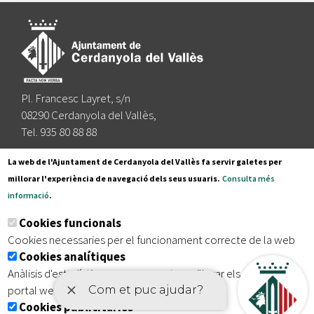
Pl. Francesc Layret, s/n
08290 Cerdanyola del Vallès,
Tel. 935 80 88 88
Segueix-nos a:
La web de l'Ajuntament de Cerdanyola del Vallès fa servir galetes per
millorar l'experiència de navegació dels seus usuaris.
Consulta més
informació
.
Subscriu-te al nostre butlletí
Cookies funcionals
Cookies necessaries per el funcionament correcte de la web
Cookies analítiques
|
|
|
Inici
Avís legal
Protecció de dades
Mapa del lloc
Anàlisis d'estadístiques que permeten millorar els serveis del
|
Accessibilitat
portal web
Cookies publicitàries