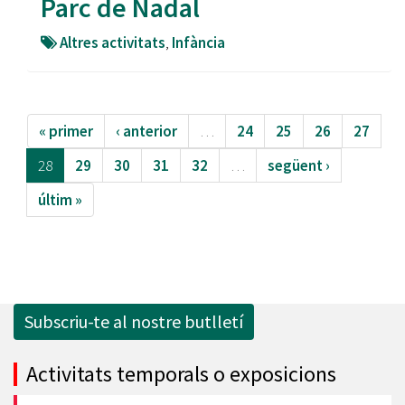
Parc de Nadal
Altres activitats
,
Infància
« primer
‹ anterior
…
24
25
26
27
28
29
30
31
32
…
següent ›
últim »
Subscriu-te al nostre butlletí
Activitats temporals o exposicions