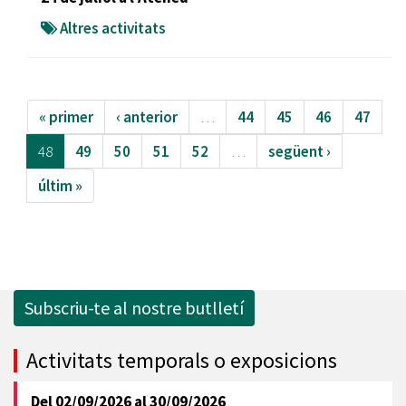
Altres activitats
« primer
‹ anterior
…
44
45
46
47
48
49
50
51
52
…
següent ›
últim »
Subscriu-te al nostre butlletí
Activitats temporals o exposicions
Del
02/09/2026
al
30/09/2026