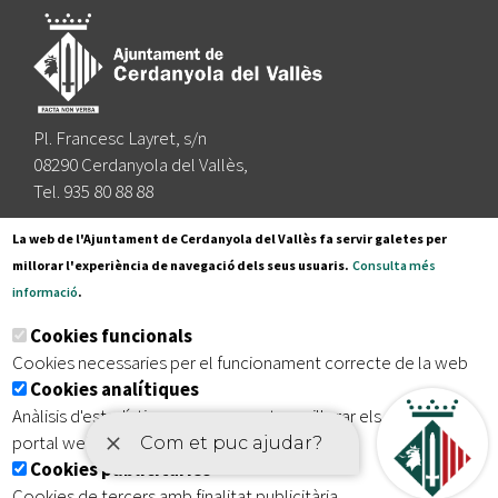
Pl. Francesc Layret, s/n
08290 Cerdanyola del Vallès,
Tel. 935 80 88 88
Segueix-nos a:
La web de l'Ajuntament de Cerdanyola del Vallès fa servir galetes per
millorar l'experiència de navegació dels seus usuaris.
Consulta més
informació
.
Subscriu-te al nostre butlletí
Cookies funcionals
Cookies necessaries per el funcionament correcte de la web
Cookies analítiques
|
|
|
Inici
Avís legal
Protecció de dades
Mapa del lloc
Anàlisis d'estadístiques que permeten millorar els serveis del
|
Accessibilitat
portal web
Cookies publicitàries
Cookies de tercers amb finalitat publicitària