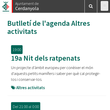
Vés
Ajuntament de
Cerdanyola
al
contingut
Butlletí de l'agenda
Altres
activitats
19:00
19a Nit dels ratpenats
Un projecte d'àmbit europeu per conèixer el món
d'aquests petits mamífers i saber per què cal protegir-
los i conservar-los.
Altres activitats
Del
21:00
al
0:00