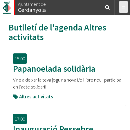
Vés
Ajuntament de
Cerdanyola
al
contingut
Butlletí de l'agenda
Altres
activitats
15:00
Papanoelada solidària
Vine a deixar la teva joguina nova i/o llibre nou i participa
en l’acte solidari!
Altres activitats
17:00
Inauguració Pessebre