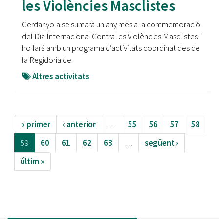
les Violències Masclistes
Cerdanyola se sumarà un any més a la commemoració
del Dia Internacional Contra les Violències Masclistes i
ho farà amb un programa d’activitats coordinat des de
la Regidoria de
Altres activitats
« primer
‹ anterior
…
55
56
57
58
59
60
61
62
63
…
següent ›
últim »