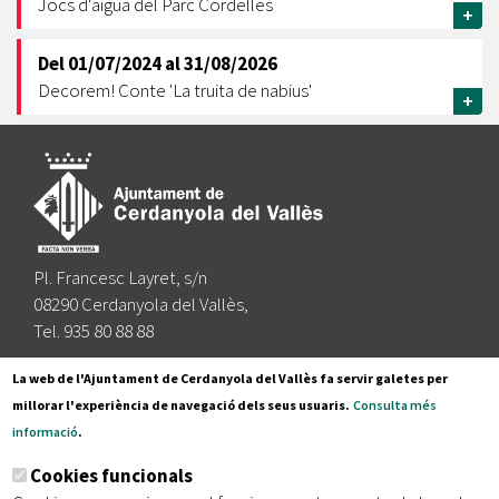
Jocs d'aigua del Parc Cordelles
+
Del
01/07/2024
al
31/08/2026
Decorem! Conte 'La truita de nabius'
+
Pl. Francesc Layret, s/n
08290 Cerdanyola del Vallès,
Tel. 935 80 88 88
Segueix-nos a:
La web de l'Ajuntament de Cerdanyola del Vallès fa servir galetes per
millorar l'experiència de navegació dels seus usuaris.
Consulta més
informació
.
Subscriu-te al nostre butlletí
Cookies funcionals