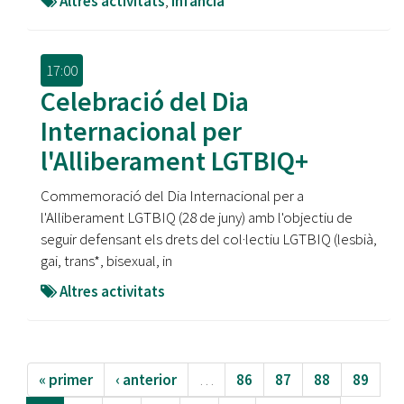
Altres activitats
,
Infància
17:00
Celebració del Dia
Internacional per
l'Alliberament LGTBIQ+
Commemoració del Dia Internacional per a
l'Alliberament LGTBIQ (28 de juny) amb l'objectiu de
seguir defensant els drets del col·lectiu LGTBIQ (lesbià,
gai, trans*, bisexual, in
Altres activitats
« primer
‹ anterior
…
86
87
88
89