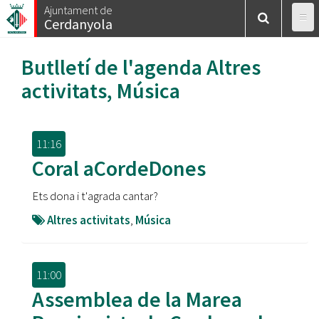
Vés
Ajuntament de
Cerdanyola
al
contingut
Butlletí de l'agenda
Altres
activitats
,
Música
11:16
Coral aCordeDones
Ets dona i t'agrada cantar?
Altres activitats
,
Música
11:00
Assemblea de la Marea