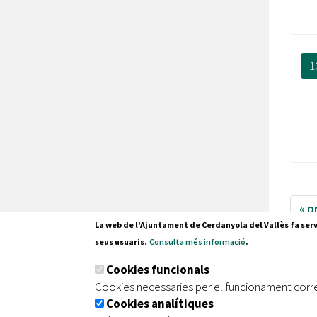
1
« p
La web de l'Ajuntament de Cerdanyola del Vallès fa serv
99
seus usuaris.
Consulta més informació
.
Cookies funcionals
Cookies necessaries per el funcionament corr
Cookies analítiques