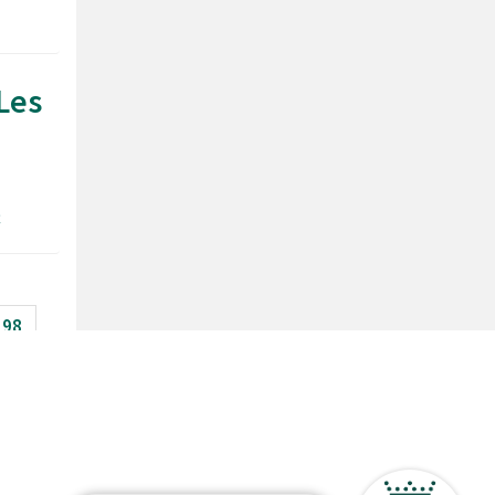
Les
ç
98