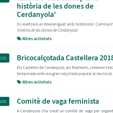
Oberta la convocatòria d'Ajuts per a l'autoocupació
història de les dones de
jove 2026
Cerdanyola'
Cerdanyola opta a més de 5 milions d'euros del Pla de
Es realitzarà un itinerari guiat amb testimonis '
Caminant 
Barris per transformar les Fontetes, Quatre Cantons i
l'entorn de l'avinguda Catalunya
història de les dones de Cerdanyola'.
Altres activitats
El FIT presenta el cartell de la seva 16a edició i dona el
tret de sortida al festival
Bricocalçotada Castellera 201
L’Ajuntament reparteix ulleres gratuïtes per veure
2:00
l'eclipsi solar
Els Casteller de Cerdanyola, els Martinets, celebren l'inic
temporada amb una gran calçotada popular al seu local.
Altres activitats
Comitè de vaga feminista
9:00
A Cerdanyola s'ha creat un comitè de vaga per organit