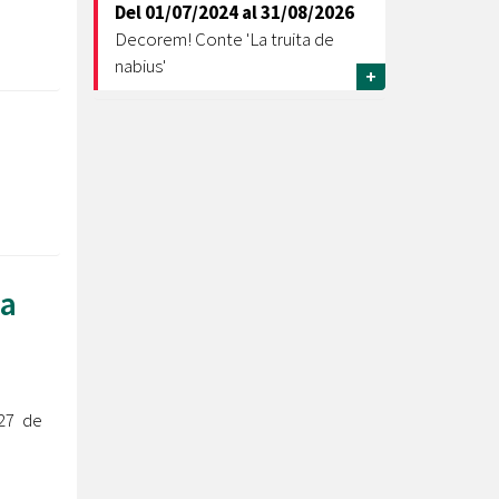
Del
01/07/2024
al
31/08/2026
Decorem! Conte 'La truita de
nabius'
+
xa
 27 de