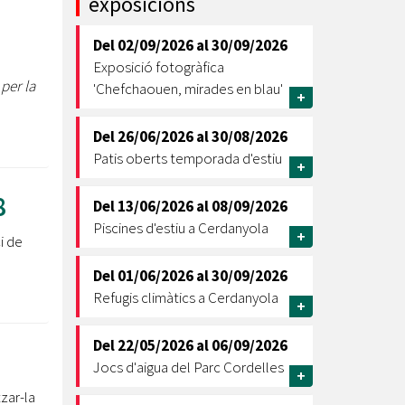
exposicions
Ètica i Integritat
Del
02/09/2026
al
30/09/2026
Entitats
Exposició fotogràfica
Retiment de Comptes
per la
'Chefchaouen, mirades en blau'
+
Equipaments
Accés a Informació Pública
Del
26/06/2026
al
30/08/2026
Patis oberts temporada d'estiu
Mercats Municipals
+
Dades Obertes
8
Del
13/06/2026
al
08/09/2026
Webs Municipals
Catàleg de Serveis i Tràmits
Piscines d'estiu a Cerdanyola
+
i de
Del
01/06/2026
al
30/09/2026
Refugis climàtics a Cerdanyola
+
Del
22/05/2026
al
06/09/2026
Jocs d'aigua del Parc Cordelles
+
zar-la