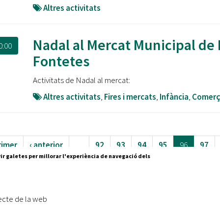
Altres activitats
Nadal al Mercat Municipal de 
0:00
Fontetes
Activitats de Nadal al mercat:
Altres activitats
,
Fires i mercats
,
Infància
,
Comer
rimer
‹ anterior
…
92
93
94
95
96
97
ir galetes per millorar l'experiència de navegació dels
100
…
següent ›
últim »
ecte de la web