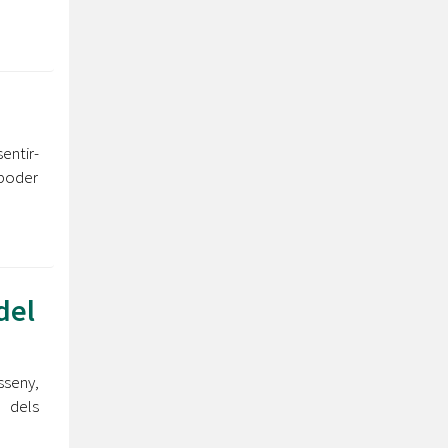
entir-
 poder
del
sseny,
 dels