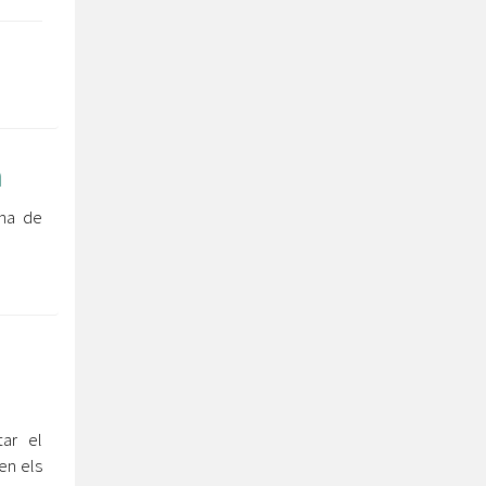
n
ina de
ar el
en els