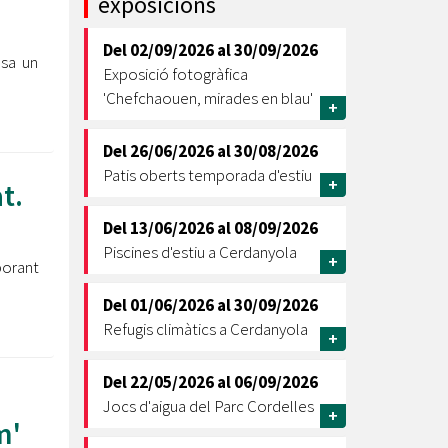
exposicions
Ètica i Integritat
Del
02/09/2026
al
30/09/2026
Entitats
osa un
Exposició fotogràfica
Retiment de Comptes
'Chefchaouen, mirades en blau'
+
Equipaments
Accés a Informació Pública
Del
26/06/2026
al
30/08/2026
Patis oberts temporada d'estiu
Mercats Municipals
+
t.
Dades Obertes
Del
13/06/2026
al
08/09/2026
Webs Municipals
Catàleg de Serveis i Tràmits
Piscines d'estiu a Cerdanyola
+
borant
Del
01/06/2026
al
30/09/2026
Refugis climàtics a Cerdanyola
+
Del
22/05/2026
al
06/09/2026
Jocs d'aigua del Parc Cordelles
+
m'