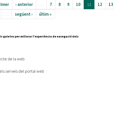
rimer
‹ anterior
…
7
8
9
10
11
12
13
…
següent ›
últim »
ir galetes per millorar l'experiència de navegació dels
Segueix-nos a:
cesc Layret, s/n
erdanyola del Vallès,
ecte de la web
 80 88 88
els serveis del portal web
Subscriu-te al nostre butll
|
l lloc
Accessibilitat