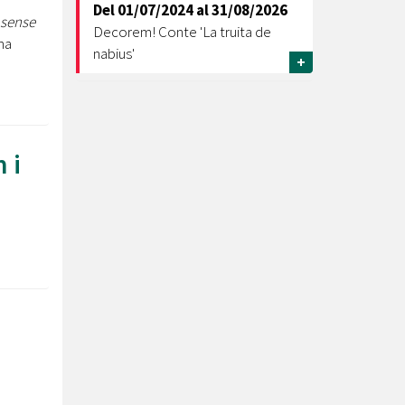
Del
01/07/2024
al
31/08/2026
 sense
Decorem! Conte 'La truita de
na
nabius'
+
 i