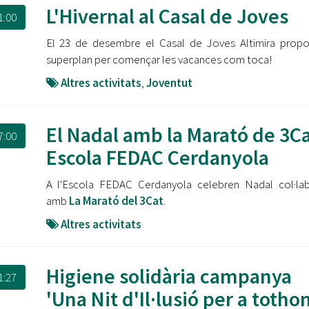
Oberta la convocatòria d'Ajuts per a l'autoocupació
L'Hivernal al Casal de Joves
1:00
jove 2026
El 23 de desembre el Casal de Joves Altimira prop
Cerdanyola opta a més de 5 milions d'euros del Pla de
superplan per començar les vacances com toca!
Barris per transformar les Fontetes, Quatre Cantons i
l'entorn de l'avinguda Catalunya
Altres activitats
,
Joventut
El FIT presenta el cartell de la seva 16a edició i dona el
tret de sortida al festival
El Nadal amb la Marató de 3Ca
7:00
Escola FEDAC Cerdanyola
L’Ajuntament reparteix ulleres gratuïtes per veure
l'eclipsi solar
A l'Escola FEDAC Cerdanyola celebren Nadal col·la
amb
La Marató del 3Cat
.
Altres activitats
Higiene solidària campanya
1:27
'Una Nit d'Il·lusió per a totho