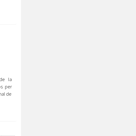
de la
os per
nal de