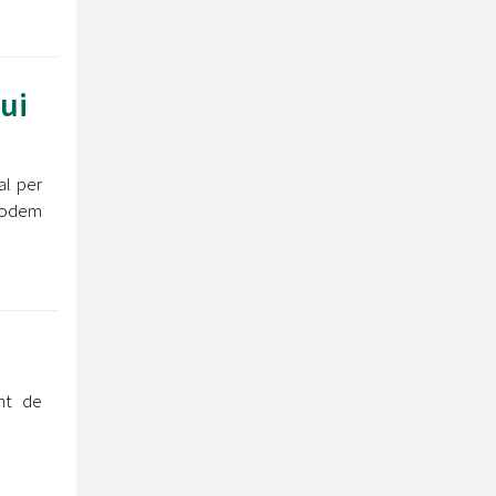
qui
al per
 podem
nt de