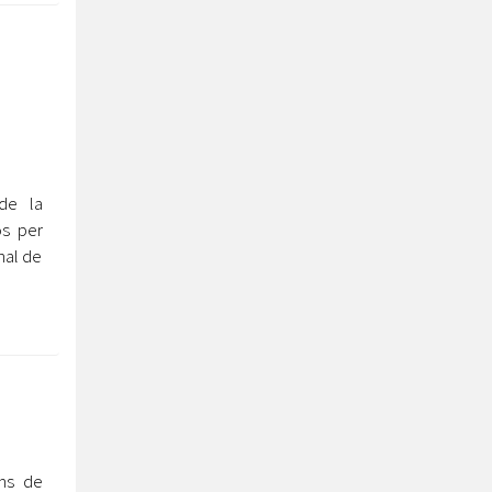
de la
os per
nal de
ums de