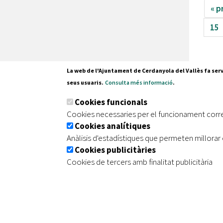
« p
15
La web de l'Ajuntament de Cerdanyola del Vallès fa serv
seus usuaris.
Consulta més informació
.
Pl. Fran
Cookies funcionals
08290 C
Cookies necessaries per el funcionament corr
Tel. 935
Cookies analítiques
Anàlisis d'estadístiques que permeten millorar 
Cookies publicitàries
|
|
|
Inici
Avís legal
Protecció de dades
Mapa de
Cookies de tercers amb finalitat publicitària