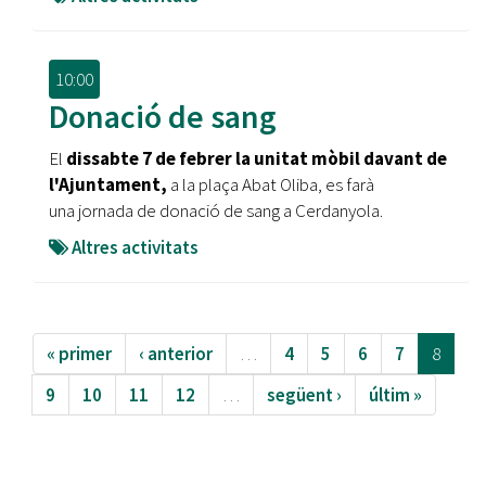
10:00
Donació de sang
El
dissabte 7 de febrer la unitat mòbil davant de
l'Ajuntament,
a la plaça Abat Oliba, es farà
una jornada de donació de sang a Cerdanyola.
Altres activitats
« primer
‹ anterior
…
4
5
6
7
8
9
10
11
12
…
següent ›
últim »