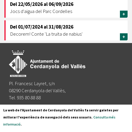
Del
22/05/2026
al
06/09/2026
Jocs d'aigua del Parc Cordelles
+
Del
01/07/2024
al
31/08/2026
Decorem! Conte 'La truita de nabius'
+
Pl. Francesc Layret, s/n
08290 Cerdanyola del Vallès,
Tel. 935 80 88 88
Segueix-nos a:
La web de l'Ajuntament de Cerdanyola del Vallès fa servir galetes per
millorar l'experiència de navegació dels seus usuaris.
Consulta més
informació
.