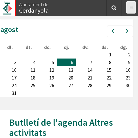
Vés
Ajuntament de
Cerdanyola
al
contingut
agost
Prev
Nex
dl.
dt.
dc.
dj.
dv.
ds.
dg.
1
2
3
4
5
6
7
8
9
10
11
12
13
14
15
16
17
18
19
20
21
22
23
24
25
26
27
28
29
30
31
Butlletí de l'agenda
Altres
activitats