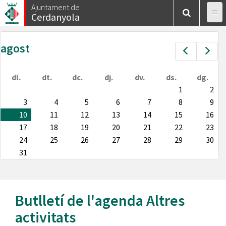
Vés
Ajuntament de
Cerdanyola
al
contingut
agost
Prev
Nex
dl.
dt.
dc.
dj.
dv.
ds.
dg.
1
2
3
4
5
6
7
8
9
10
11
12
13
14
15
16
17
18
19
20
21
22
23
24
25
26
27
28
29
30
31
Butlletí de l'agenda
Altres
activitats