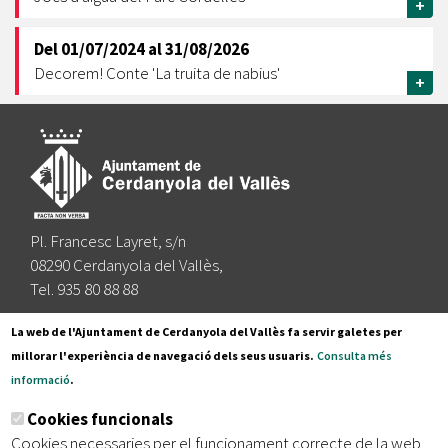
+
Del
01/07/2024
al
31/08/2026
Decorem! Conte 'La truita de nabius'
+
Pl. Francesc Layret, s/n
08290 Cerdanyola del Vallès,
Tel. 935 80 88 88
Segueix-nos a:
La web de l'Ajuntament de Cerdanyola del Vallès fa servir galetes per
millorar l'experiència de navegació dels seus usuaris.
Consulta més
informació
.
Subscriu-te al nostre butlletí
Cookies funcionals
Cookies necessaries per el funcionament correcte de la web