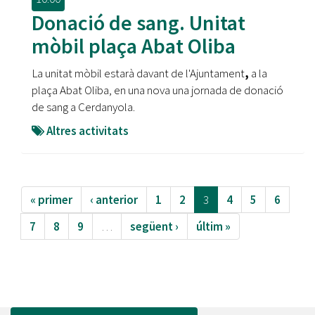
Donació de sang. Unitat
mòbil plaça Abat Oliba
La unitat mòbil estarà davant de l'Ajuntament
,
a la
plaça Abat Oliba, en una nova una jornada de donació
de sang a Cerdanyola.
Altres activitats
« primer
‹ anterior
1
2
3
4
5
6
7
8
9
…
següent ›
últim »