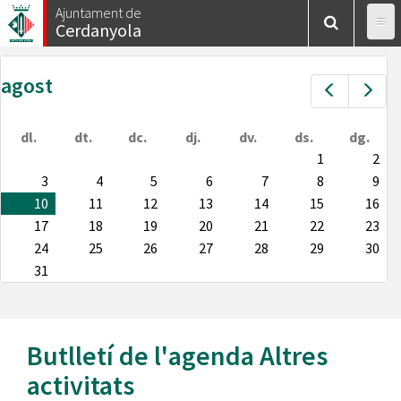
Vés
Ajuntament de
Cerdanyola
al
contingut
agost
Prev
Nex
dl.
dt.
dc.
dj.
dv.
ds.
dg.
1
2
3
4
5
6
7
8
9
10
11
12
13
14
15
16
17
18
19
20
21
22
23
24
25
26
27
28
29
30
31
Butlletí de l'agenda
Altres
activitats