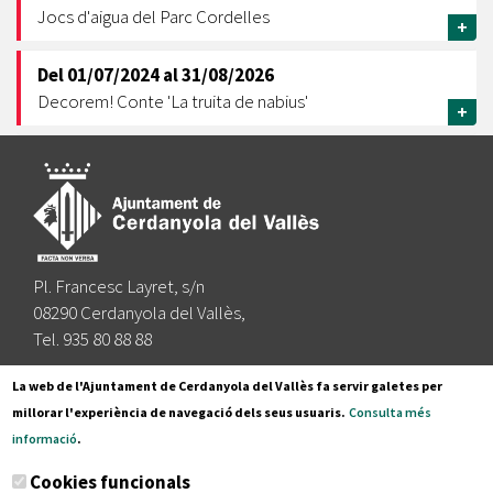
Jocs d'aigua del Parc Cordelles
+
Del
01/07/2024
al
31/08/2026
Decorem! Conte 'La truita de nabius'
+
Pl. Francesc Layret, s/n
08290 Cerdanyola del Vallès,
Tel. 935 80 88 88
Segueix-nos a:
La web de l'Ajuntament de Cerdanyola del Vallès fa servir galetes per
millorar l'experiència de navegació dels seus usuaris.
Consulta més
informació
.
Subscriu-te al nostre butlletí
Cookies funcionals