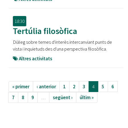
18:30
Tertúlia filosòfica
Diàleg sobre temes d'interès intercanviant punts de
vista i inquietuds des d'una perspectiva filosòfica.
Altres activitats
« primer
‹ anterior
1
2
3
4
5
6
7
8
9
…
següent ›
últim »