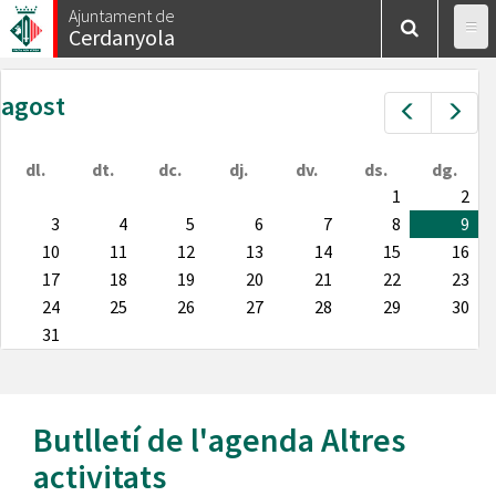
Vés
Ajuntament de
Cerdanyola
al
contingut
agost
Prev
Nex
dl.
dt.
dc.
dj.
dv.
ds.
dg.
1
2
3
4
5
6
7
8
9
10
11
12
13
14
15
16
17
18
19
20
21
22
23
24
25
26
27
28
29
30
31
Butlletí de l'agenda
Altres
activitats