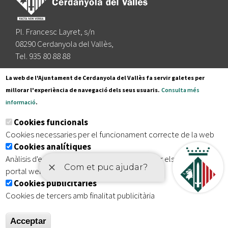
Pl. Francesc Layret, s/n
08290 Cerdanyola del Vallès,
Tel. 935 80 88 88
Segueix-nos a:
La web de l'Ajuntament de Cerdanyola del Vallès fa servir galetes per
millorar l'experiència de navegació dels seus usuaris.
Consulta més
informació
.
Subscriu-te al nostre butlletí
Cookies funcionals
Cookies necessaries per el funcionament correcte de la web
Cookies analítiques
|
|
|
Inici
Avís legal
Protecció de dades
Mapa del lloc
Anàlisis d'estadístiques que permeten millorar els serveis del
|
Accessibilitat
portal web
Cookies publicitàries
Cookies de tercers amb finalitat publicitària
Acceptar