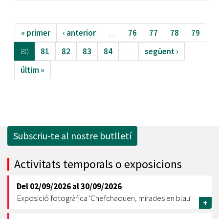
« primer
‹ anterior
…
76
77
78
79
80
81
82
83
84
…
següent ›
últim »
Subscriu-te al nostre butlletí
Activitats temporals o exposicions
Del
02/09/2026
al
30/09/2026
Exposició fotogràfica 'Chefchaouen, mirades en blau'
+