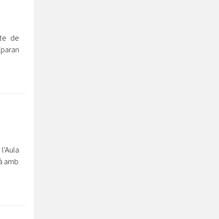
cte de
iparan
l'Aula
rà amb