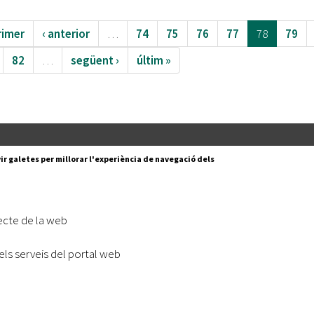
rimer
‹ anterior
…
74
75
76
77
78
79
82
…
següent ›
últim »
Segueix-nos a:
cesc Layret, s/n
ir galetes per millorar l'experiència de navegació dels
erdanyola del Vallès,
 80 88 88
Subscriu-te al nostre butll
ecte de la web
|
l lloc
Accessibilitat
els serveis del portal web