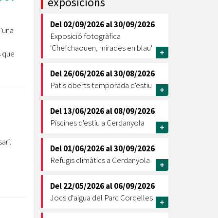
exposicions
Ètica i Integritat
Del
02/09/2026
al
30/09/2026
Entitats
d'una
Exposició fotogràfica
Retiment de Comptes
'Chefchaouen, mirades en blau'
+
s que
Equipaments
Accés a Informació Pública
Del
26/06/2026
al
30/08/2026
Patis oberts temporada d'estiu
Mercats Municipals
+
Dades Obertes
Del
13/06/2026
al
08/09/2026
Webs Municipals
Catàleg de Serveis i Tràmits
Piscines d'estiu a Cerdanyola
+
ari.
Del
01/06/2026
al
30/09/2026
Refugis climàtics a Cerdanyola
+
Del
22/05/2026
al
06/09/2026
Jocs d'aigua del Parc Cordelles
+