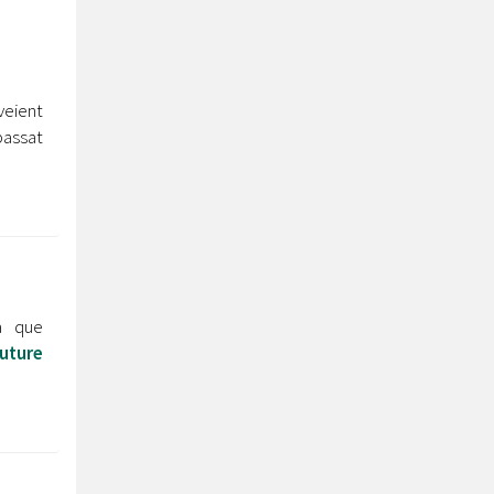
v
eient
passat
da que
uture