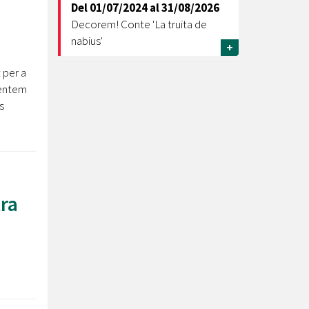
Del
01/07/2024
al
31/08/2026
Decorem! Conte 'La truita de
nabius'
+
 per a
sentem
s
tra