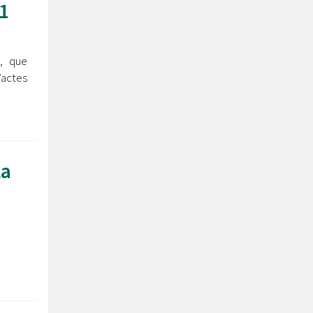
1
r
, que
’actes
La