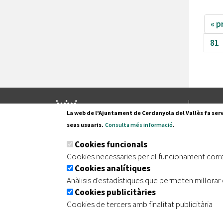
« p
81
Pl. Fran
La web de l'Ajuntament de Cerdanyola del Vallès fa serv
08290 C
seus usuaris.
Consulta més informació
.
Tel. 935
Cookies funcionals
Cookies necessaries per el funcionament corr
Cookies analítiques
|
|
|
Inici
Avís legal
Protecció de dades
Mapa de
Anàlisis d'estadístiques que permeten millorar 
Cookies publicitàries
Cookies de tercers amb finalitat publicitària