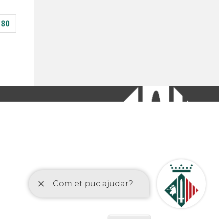
80
etí