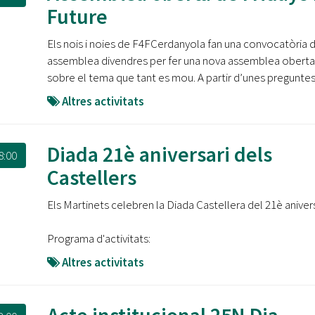
Oberta la convocatòria d'Ajuts per a l'autoocupació
Future
jove 2026
Els nois i noies de F4FCerdanyola fan una convocatòria 
Cerdanyola opta a més de 5 milions d'euros del Pla de
assemblea divendres per fer una nova assemblea oberta
Barris per transformar les Fontetes, Quatre Cantons i
sobre el tema que tant es mou. A partir d’unes pregunte
l'entorn de l'avinguda Catalunya
Altres activitats
El FIT presenta el cartell de la seva 16a edició i dona el
tret de sortida al festival
Diada 21è aniversari dels
8:00
L’Ajuntament reparteix ulleres gratuïtes per veure
Castellers
l'eclipsi solar
Els Martinets celebren la Diada Castellera del 21è anivers
Programa d'activitats:
Altres activitats