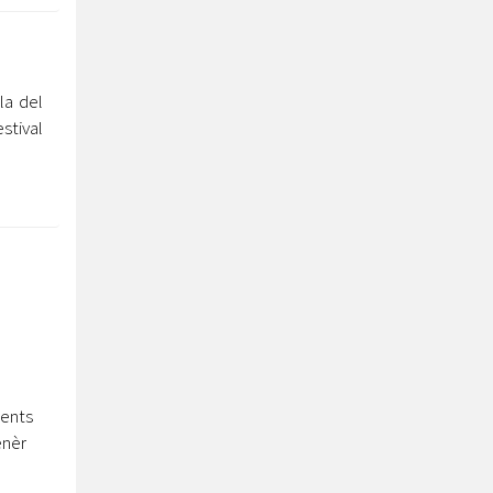
la del
stival
ments
enèr