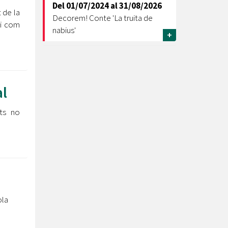
Del
01/07/2024
al
31/08/2026
 de la
Decorem! Conte 'La truita de
 i com
nabius'
+
al
ats no
ola