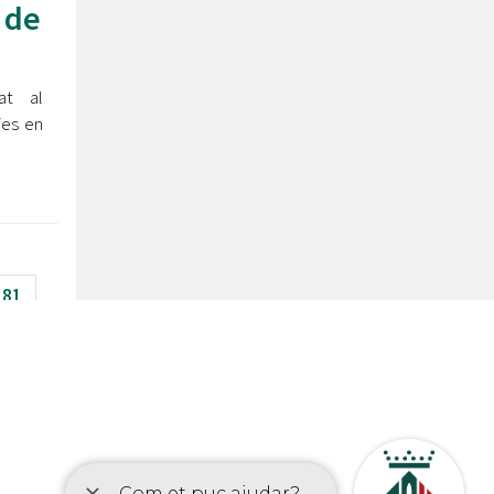
 de
at al
ies en
81