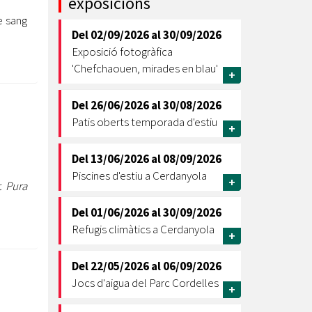
exposicions
e sang
Ètica i Integritat
Del
02/09/2026
al
30/09/2026
Entitats
Exposició fotogràfica
Retiment de Comptes
'Chefchaouen, mirades en blau'
+
Equipaments
Accés a Informació Pública
Del
26/06/2026
al
30/08/2026
Patis oberts temporada d'estiu
Mercats Municipals
+
Dades Obertes
Del
13/06/2026
al
08/09/2026
Webs Municipals
Catàleg de Serveis i Tràmits
Piscines d'estiu a Cerdanyola
+
. Pura
Del
01/06/2026
al
30/09/2026
Refugis climàtics a Cerdanyola
+
Del
22/05/2026
al
06/09/2026
Jocs d'aigua del Parc Cordelles
+