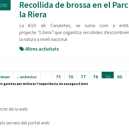
Recollida de brossa en el Parc
0:00
la Riera
La A.V.V. de Canaletes, se suma com a entit
projecte
“Libera”
que organitza recollides d'escombrer
la natura a nivell nacional.
Altres activitats
rimer
‹ anterior
…
75
76
77
78
79
80
ir galetes per millorar l'experiència de navegació dels
83
…
següent ›
últim »
ecte de la web
els serveis del portal web
Segueix-nos a:
cesc Layret, s/n