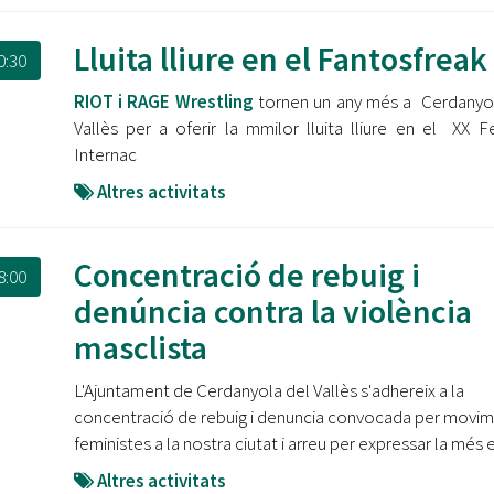
Lluita lliure en el Fantosfreak
0:30
RIOT i RAGE Wrestling
tornen un any més a Cerdanyo
Vallès per a oferir la mmilor lluita lliure en el XX Fe
Internac
Altres activitats
Concentració de rebuig i
8:00
denúncia contra la violència
masclista
L'Ajuntament de Cerdanyola del Vallès s'adhereix a la
concentració de rebuig i denuncia convocada per movi
feministes a la nostra ciutat i arreu per expressar la més 
Altres activitats