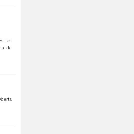
a
s les
ida de
Oberts