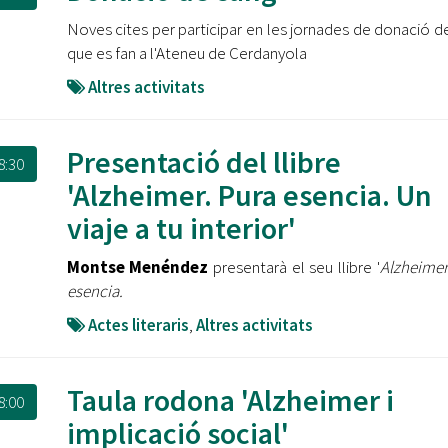
Oberta la convocatòria d'Ajuts per a l'autoocupació
Noves cites per participar en les jornades de donació d
jove 2026
que es fan a l'Ateneu de Cerdanyola
Cerdanyola opta a més de 5 milions d'euros del Pla de
Altres activitats
Barris per transformar les Fontetes, Quatre Cantons i
l'entorn de l'avinguda Catalunya
Presentació del llibre
El FIT presenta el cartell de la seva 16a edició i dona el
8:30
tret de sortida al festival
'Alzheimer. Pura esencia. Un
viaje a tu interior'
L’Ajuntament reparteix ulleres gratuïtes per veure
l'eclipsi solar
Montse Menéndez
presentarà el seu llibre '
Alzheimer
esencia.
Actes literaris
,
Altres activitats
Taula rodona 'Alzheimer i
8:00
implicació social'