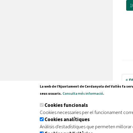
1
« p
La web de l'Ajuntament de Cerdanyola del Vallès fa serv
82
seus usuaris.
Consulta més informació
.
Cookies funcionals
Cookies necessaries per el funcionament corr
Cookies analítiques
Anàlisis d'estadístiques que permeten millorar 
Pl. Fran