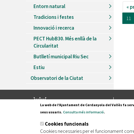
Entorn natural
« p
Tradicions i festes
11
Innovació i recerca
PECT HubB30. Més enllà de la
Circularitat
Butlletí municipal Riu Sec
Estiu
Observatori de la Ciutat
Pl. Fran
La web de l'Ajuntament de Cerdanyola del Vallès fa serv
08290 C
seus usuaris.
Consulta més informació
.
Tel. 935
Cookies funcionals
Cookies necessaries per el funcionament corr