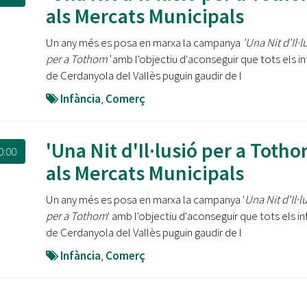
Oberta la convocatòria d'Ajuts per a l'autoocupació
als Mercats Municipals
jove 2026
Un any més es posa en marxa la campanya
'Una Nit d'Il·l
Cerdanyola opta a més de 5 milions d'euros del Pla de
per a Tothom'
amb l'objectiu d'aconseguir que tots els in
Barris per transformar les Fontetes, Quatre Cantons i
de Cerdanyola del Vallès puguin gaudir de l
l'entorn de l'avinguda Catalunya
Infància
,
Comerç
El FIT presenta el cartell de la seva 16a edició i dona el
tret de sortida al festival
'Una Nit d'Il·lusió per a Totho
0:00
L’Ajuntament reparteix ulleres gratuïtes per veure
als Mercats Municipals
l'eclipsi solar
Un any més es posa en marxa la campanya '
Una Nit d'Il·l
per a Tothom
' amb l'objectiu d'aconseguir que tots els in
de Cerdanyola del Vallès puguin gaudir de l
Infància
,
Comerç