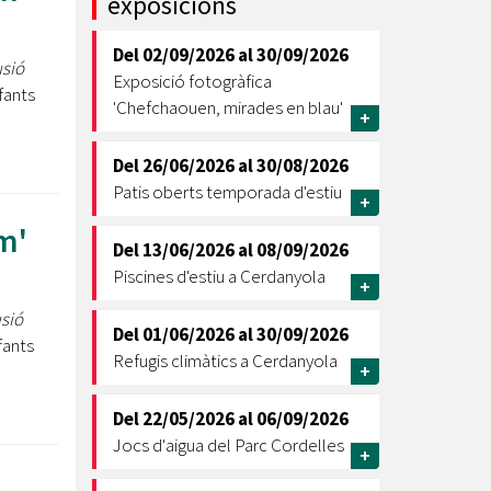
exposicions
Ètica i Integritat
Del
02/09/2026
al
30/09/2026
Entitats
usió
Exposició fotogràfica
fants
Retiment de Comptes
'Chefchaouen, mirades en blau'
+
Equipaments
Accés a Informació Pública
Del
26/06/2026
al
30/08/2026
Patis oberts temporada d'estiu
Mercats Municipals
+
Dades Obertes
m'
Del
13/06/2026
al
08/09/2026
Webs Municipals
Catàleg de Serveis i Tràmits
Piscines d'estiu a Cerdanyola
+
usió
Del
01/06/2026
al
30/09/2026
fants
Refugis climàtics a Cerdanyola
+
Del
22/05/2026
al
06/09/2026
Jocs d'aigua del Parc Cordelles
+