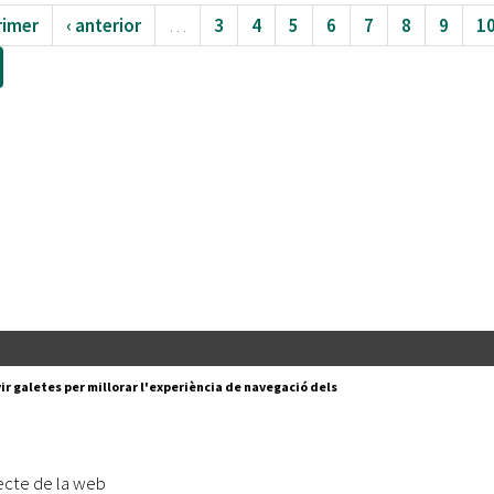
rimer
‹ anterior
…
3
4
5
6
7
8
9
1
Segueix-nos a:
cesc Layret, s/n
ir galetes per millorar l'experiència de navegació dels
erdanyola del Vallès,
 80 88 88
Subscriu-te al nostre butll
ecte de la web