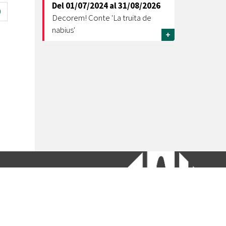
Del
01/07/2024
al
31/08/2026
0
Decorem! Conte 'La truita de
nabius'
+
etí