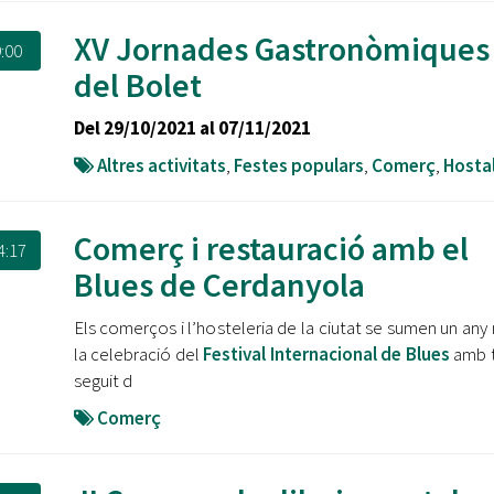
XV Jornades Gastronòmiques
:00
del Bolet
Del 29/10/2021 al 07/11/2021
Altres activitats
,
Festes populars
,
Comerç
,
Hostal
Comerç i restauració amb el
4:17
Blues de Cerdanyola
Els comerços i l’hosteleria de la ciutat se sumen un any
la celebració del
Festival Internacional de Blues
amb t
seguit d
Comerç