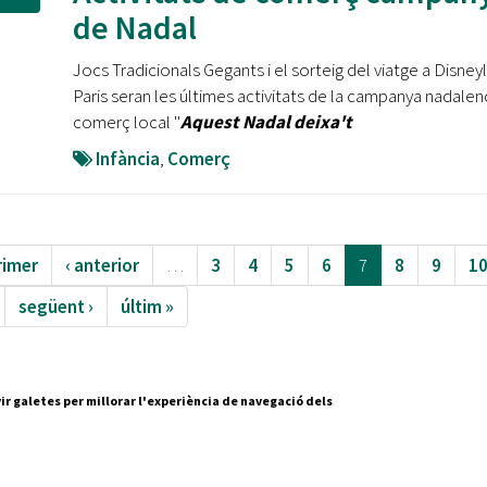
de Nadal
Jocs Tradicionals Gegants i el sorteig del viatge a Disney
Paris seran les últimes activitats de la campanya nadalen
comerç local ''
Aquest Nadal deixa't
Infància
,
Comerç
rimer
‹ anterior
…
3
4
5
6
7
8
9
1
següent ›
últim »
ir galetes per millorar l'experiència de navegació dels
Segueix-nos a:
cesc Layret, s/n
erdanyola del Vallès,