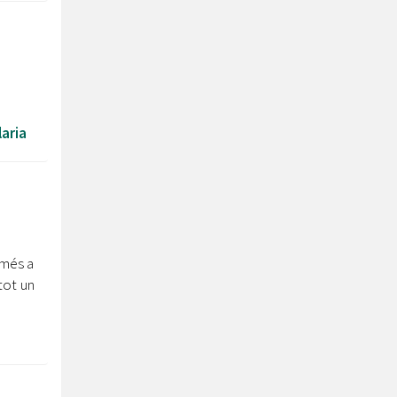
aria
 més a
ot un