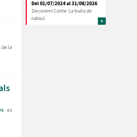
Del
01/07/2024
al
31/08/2026
Decorem! Conte 'La truita de
nabius'
+
 de la
als
es
es