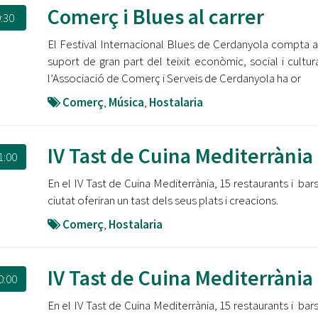
Oberta la convocatòria d'Ajuts per a l'autoocupació
Comerç i Blues al carrer
:30
jove 2026
El Festival Internacional Blues de Cerdanyola compta 
Cerdanyola opta a més de 5 milions d'euros del Pla de
suport de gran part del teixit econòmic, social i cultural
Barris per transformar les Fontetes, Quatre Cantons i
l’Associació de Comerç i Serveis de Cerdanyola ha or
l'entorn de l'avinguda Catalunya
Comerç
,
Música
,
Hostalaria
El FIT presenta el cartell de la seva 16a edició i dona el
tret de sortida al festival
IV Tast de Cuina Mediterrània
1:00
L’Ajuntament reparteix ulleres gratuïtes per veure
l'eclipsi solar
En el IV Tast de Cuina Mediterrània, 15 restaurants i bars
ciutat oferiran un tast dels seus plats i creacions.
Comerç
,
Hostalaria
IV Tast de Cuina Mediterrània
0:00
En el IV Tast de Cuina Mediterrània, 15 restaurants i bars