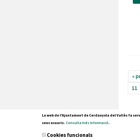
« p
11
La web de l'Ajuntament de Cerdanyola del Vallès fa serv
seus usuaris.
Consulta més informació
.
Pl. Fran
Cookies funcionals
08290 C