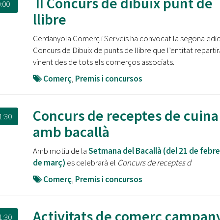
II Concurs de dibuix punt de
:00
llibre
Cerdanyola Comerç i Serveis ha convocat la segona edic
Concurs de Dibuix de punts de llibre que l’entitat repartir
vinent des de tots els comerços associats.
Comerç
,
Premis i concursos
Concurs de receptes de cuina
1:30
amb bacallà
Amb motiu de la
Setmana del Bacallà (del 21 de febrer
de març)
es celebrarà el
Concurs de receptes d
Comerç
,
Premis i concursos
Activitats de comerç campan
1:30