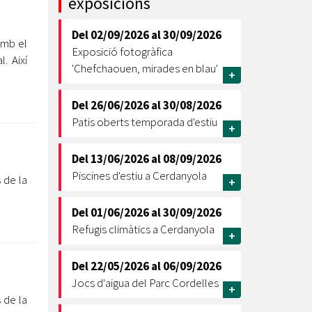
exposicions
Ètica i Integritat
Del
02/09/2026
al
30/09/2026
Entitats
amb el
Exposició fotogràfica
. Així
Retiment de Comptes
'Chefchaouen, mirades en blau'
+
Equipaments
Accés a Informació Pública
Del
26/06/2026
al
30/08/2026
Patis oberts temporada d'estiu
Mercats Municipals
+
Dades Obertes
Del
13/06/2026
al
08/09/2026
Webs Municipals
Catàleg de Serveis i Tràmits
Piscines d'estiu a Cerdanyola
 de la
+
Del
01/06/2026
al
30/09/2026
Refugis climàtics a Cerdanyola
+
Del
22/05/2026
al
06/09/2026
Jocs d'aigua del Parc Cordelles
+
 de la