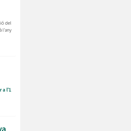
ió del
à l’any
 a l'1
ya