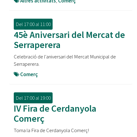
Altres activitats
,
Comerç
Del
17:00
al
11:00
45è Aniversari del Mercat de
Serraperera
Celebració de l'aniversari del Mercat Municipal de
Serraperera.
Comerç
Del
17:00
al
19:00
IV Fira de Cerdanyola
Comerç
Torna la Fira de Cerdanyola Comerç!