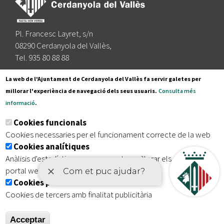
Pl. Francesc Layret, s/n
08290 Cerdanyola del Vallès,
Tel. 935 80 88 88
Segueix-nos a:
La web de l'Ajuntament de Cerdanyola del Vallès fa servir galetes per
millorar l'experiència de navegació dels seus usuaris.
Consulta més
informació
.
Subscriu-te al nostre butlletí
Cookies funcionals
Cookies necessaries per el funcionament correcte de la web
Cookies analítiques
|
|
|
Inici
Avís legal
Protecció de dades
Mapa del lloc
Anàlisis d'estadístiques que permeten millorar els serveis del
|
Accessibilitat
portal web
Cookies publicitàries
Cookies de tercers amb finalitat publicitària
Acceptar