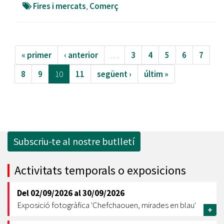
Fires i mercats
,
Comerç
« primer
‹ anterior
…
3
4
5
6
7
8
9
10
11
següent ›
últim »
Subscriu-te al nostre butlletí
Activitats temporals o exposicions
Del
02/09/2026
al
30/09/2026
Exposició fotogràfica 'Chefchaouen, mirades en blau'
+