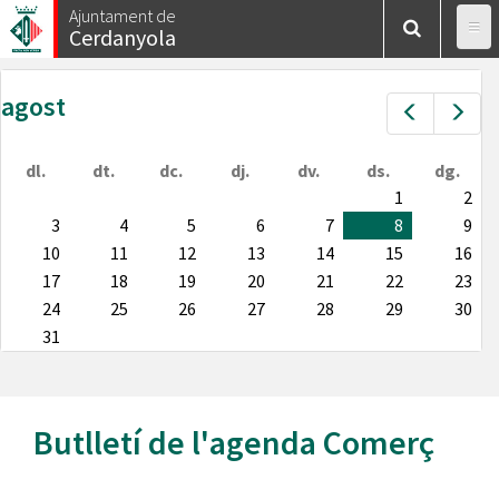
Vés
Ajuntament de
Cerdanyola
al
contingut
agost
Prev
Nex
dl.
dt.
dc.
dj.
dv.
ds.
dg.
1
2
3
4
5
6
7
8
9
10
11
12
13
14
15
16
17
18
19
20
21
22
23
24
25
26
27
28
29
30
31
Butlletí de l'agenda
Comerç