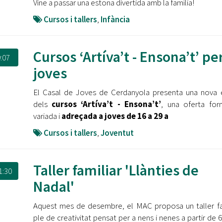
Vine a passar una estona divertida amb la família!
Cursos i tallers
,
Infància
Cursos ‘Artíva’t - Ensona’t’ pe
:07
joves
El Casal de Joves de Cerdanyola presenta una nova 
dels
cursos ‘Artíva’t - Ensona’t’
, una oferta for
variada i
adreçada a joves de 16 a 29 a
Cursos i tallers
,
Joventut
Taller familiar 'Llànties de
1:30
Nadal'
Aquest mes de desembre, el MAC proposa un taller fa
ple de creativitat pensat per a nens i nenes a partir de 6