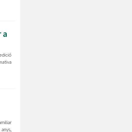
r a
edició
mativa
miliar
 anys,