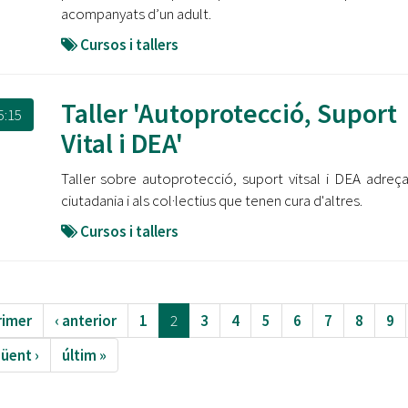
acompanyats d’un adult.
Cursos i tallers
Taller 'Autoprotecció, Suport
5:15
Vital i DEA'
Taller sobre autoprotecció, suport vitsal i DEA adreça
ciutadania i als col·lectius que tenen cura d'altres.
Cursos i tallers
rimer
‹ anterior
1
2
3
4
5
6
7
8
9
üent ›
últim »