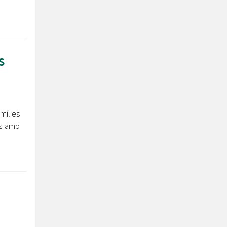
s
mílies
ès amb