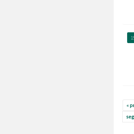
1
« p
seg