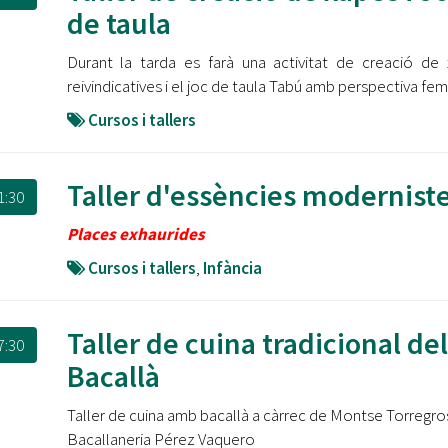
Oberta la convocatòria d'Ajuts per a l'autoocupació
de taula
jove 2026
Durant la tarda es farà una activitat de creació de
Cerdanyola opta a més de 5 milions d'euros del Pla de
reivindicatives i el joc de taula Tabú amb perspectiva femi
Barris per transformar les Fontetes, Quatre Cantons i
l'entorn de l'avinguda Catalunya
Cursos i tallers
El FIT presenta el cartell de la seva 16a edició i dona el
tret de sortida al festival
Taller d'essències modernist
1:30
L’Ajuntament reparteix ulleres gratuïtes per veure
Places exhaurides
l'eclipsi solar
Cursos i tallers
,
Infància
Taller de cuina tradicional del
7:30
Bacallà
Taller de cuina amb bacallà a càrrec de Montse Torregros
Bacallaneria Pérez Vaquero