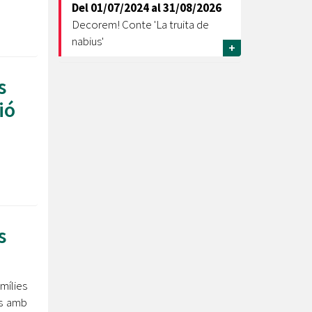
Del
01/07/2024
al
31/08/2026
Decorem! Conte 'La truita de
nabius'
+
s
ió
s
mílies
ès amb