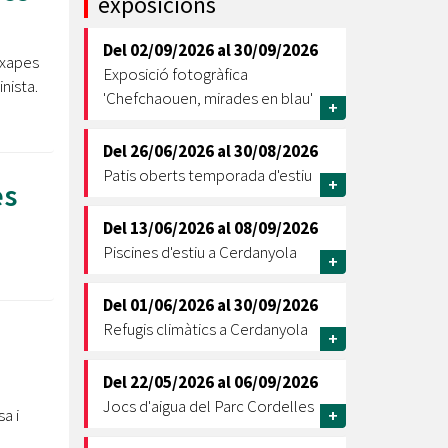
exposicions
Ètica i Integritat
Del
02/09/2026
al
30/09/2026
Entitats
 xapes
Exposició fotogràfica
nista.
Retiment de Comptes
'Chefchaouen, mirades en blau'
+
Equipaments
Accés a Informació Pública
Del
26/06/2026
al
30/08/2026
Patis oberts temporada d'estiu
Mercats Municipals
+
es
Dades Obertes
Del
13/06/2026
al
08/09/2026
Webs Municipals
Catàleg de Serveis i Tràmits
Piscines d'estiu a Cerdanyola
+
Del
01/06/2026
al
30/09/2026
Refugis climàtics a Cerdanyola
+
Del
22/05/2026
al
06/09/2026
Jocs d'aigua del Parc Cordelles
a i
+