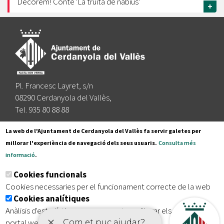
Decorem! Conte 'La truita de nabius'
+
Pl. Francesc Layret, s/n
08290 Cerdanyola del Vallès,
Tel. 935 80 88 88
Segueix-nos a:
La web de l'Ajuntament de Cerdanyola del Vallès fa servir galetes per
millorar l'experiència de navegació dels seus usuaris.
Consulta més
informació
.
Subscriu-te al nostre butlletí
Cookies funcionals
Cookies necessaries per el funcionament correcte de la web
Cookies analítiques
|
|
|
Inici
Avís legal
Protecció de dades
Mapa del lloc
Anàlisis d'estadístiques que permeten millorar els serveis del
|
Accessibilitat
portal web