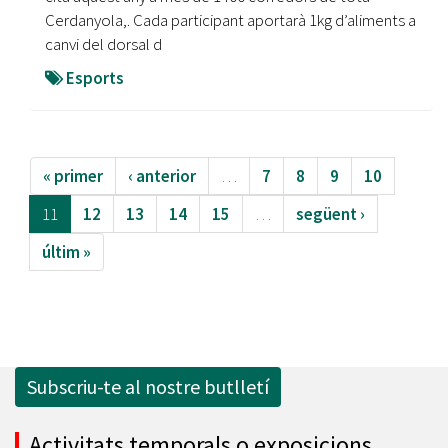
Cerdanyola,. Cada participant aportarà 1kg d’aliments a
canvi del dorsal d
Esports
« primer
‹ anterior
…
7
8
9
10
11
12
13
14
15
…
següent ›
últim »
Subscriu-te al nostre butlletí
Activitats temporals o exposicions