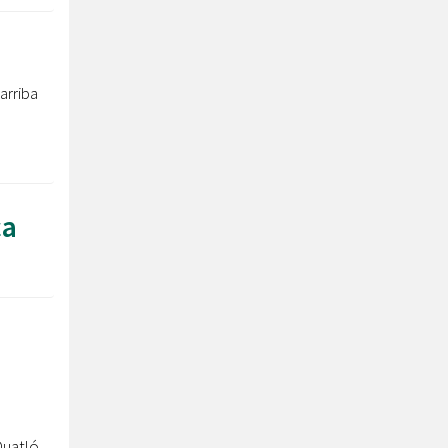
arriba
ca
tló