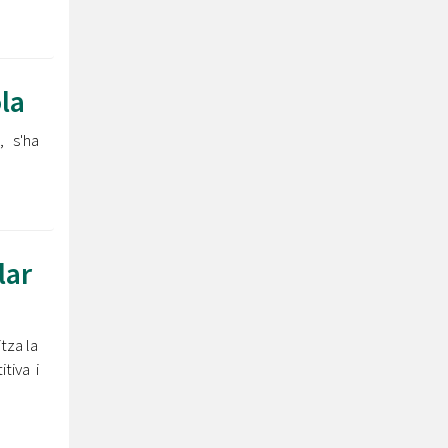
la
, s'ha
lar
tza la
tiva i