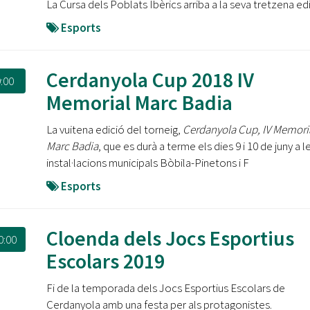
La Cursa dels Poblats Ibèrics arriba a la seva tretzena edi
Esports
Cerdanyola Cup 2018 IV
:00
Memorial Marc Badia
La vuitena edició del torneig,
Cerdanyola Cup, IV Memori
Marc Badia
, que es durà a terme els dies 9 i 10 de juny a l
instal·lacions municipals Bòbila-Pinetons i F
Esports
Cloenda dels Jocs Esportius
0:00
Escolars 2019
Fi de la temporada dels Jocs Esportius Escolars de
Cerdanyola amb una festa per als protagonistes.