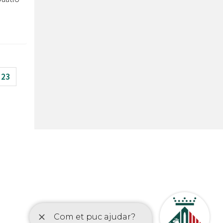
23
etí