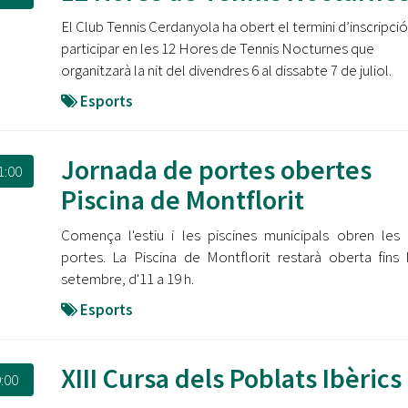
Oberta la convocatòria d'Ajuts per a l'autoocupació
El Club Tennis Cerdanyola ha obert el termini d’inscripció
jove 2026
participar en les 12 Hores de Tennis Nocturnes que
Cerdanyola opta a més de 5 milions d'euros del Pla de
organitzarà la nit del divendres 6 al dissabte 7 de juliol.
Barris per transformar les Fontetes, Quatre Cantons i
Esports
l'entorn de l'avinguda Catalunya
El FIT presenta el cartell de la seva 16a edició i dona el
Jornada de portes obertes
tret de sortida al festival
1:00
Piscina de Montflorit
L’Ajuntament reparteix ulleres gratuïtes per veure
l'eclipsi solar
Comença l'estiu i les piscines municipals obren les
portes. La Piscina de Montflorit restarà oberta fins 
setembre, d'11 a 19 h.
Esports
XIII Cursa dels Poblats Ibèrics
:00