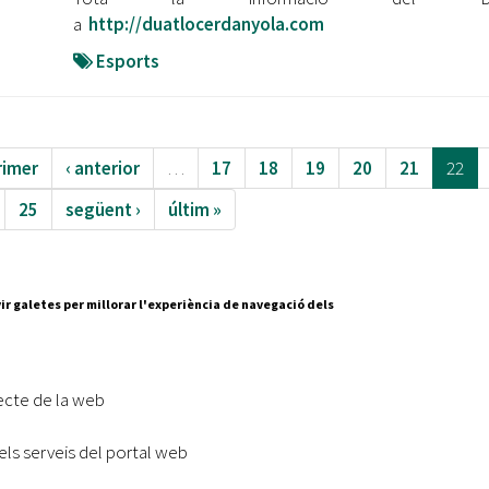
a
http://duatlocerdanyola.com
Esports
rimer
‹ anterior
…
17
18
19
20
21
22
25
següent ›
últim »
ir galetes per millorar l'experiència de navegació dels
Segueix-nos a:
cesc Layret, s/n
erdanyola del Vallès,
ecte de la web
 80 88 88
els serveis del portal web
Subscriu-te al nostre butll
|