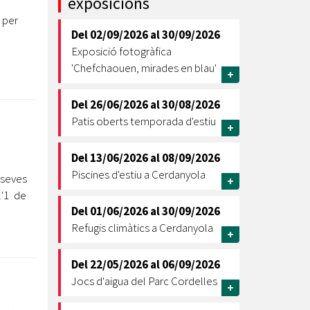
exposicions
 per
Ètica i Integritat
Del
02/09/2026
al
30/09/2026
Entitats
Exposició fotogràfica
Retiment de Comptes
'Chefchaouen, mirades en blau'
+
Equipaments
Accés a Informació Pública
Del
26/06/2026
al
30/08/2026
Patis oberts temporada d'estiu
Mercats Municipals
+
Dades Obertes
Del
13/06/2026
al
08/09/2026
Webs Municipals
Catàleg de Serveis i Tràmits
Piscines d'estiu a Cerdanyola
 seves
+
l'1 de
Del
01/06/2026
al
30/09/2026
Refugis climàtics a Cerdanyola
+
Del
22/05/2026
al
06/09/2026
Jocs d'aigua del Parc Cordelles
+