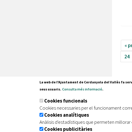
« p
24
La web de l'Ajuntament de Cerdanyola del Vallès fa serv
seus usuaris.
Consulta més informació
.
Pl. Fran
Cookies funcionals
08290 C
Cookies necessaries per el funcionament corr
Tel. 935
Cookies analítiques
Anàlisis d'estadístiques que permeten millorar 
Cookies publicitàries
|
|
|