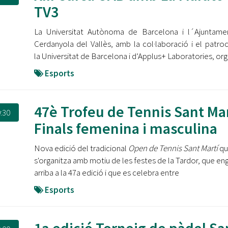
Oberta la convocatòria d'Ajuts per a l'autoocupació
TV3
jove 2026
La Universitat Autònoma de Barcelona i l´Ajuntame
Cerdanyola opta a més de 5 milions d'euros del Pla de
Cerdanyola del Vallès, amb la col·laboració i el patroc
Barris per transformar les Fontetes, Quatre Cantons i
la Universitat de Barcelona i d’Applus+ Laboratories, org
l'entorn de l'avinguda Catalunya
Esports
El FIT presenta el cartell de la seva 16a edició i dona el
tret de sortida al festival
47è Trofeu de Tennis Sant Mar
:30
L’Ajuntament reparteix ulleres gratuïtes per veure
Finals femenina i masculina
l'eclipsi solar
Nova edició del tradicional
Open de Tennis Sant Martí
qu
s'organitza amb motiu de les festes de la Tardor, que en
arriba a la 47a edició i que es celebra entre
Esports