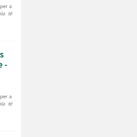
 per a
la té
s
 -
 per a
la té