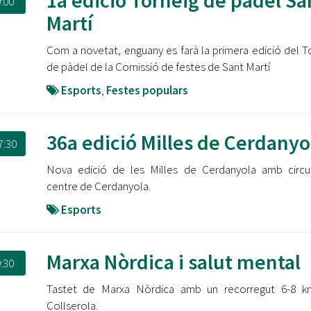
1a edició Torneig de pàdel Sa
:00
Martí
Com a novetat, enguany es farà la primera edició del T
de pàdel de la Comissió de festes de Sant Martí
Esports
,
Festes populars
36a edició Milles de Cerdanyo
7:30
Nova edició de les Milles de Cerdanyola amb circu
centre de Cerdanyola.
Esports
Marxa Nòrdica i salut mental
:30
Tastet de Marxa Nòrdica amb un recorregut 6-8 k
Collserola.