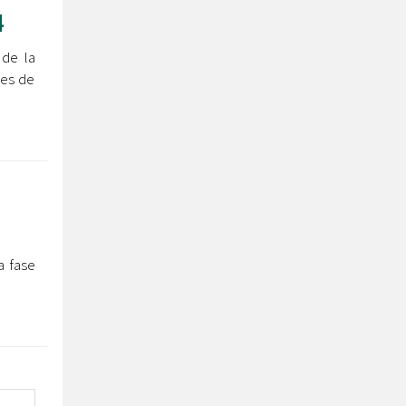
4
 de la
res de
a fase