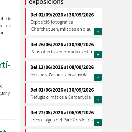
exposicions
Ètica i Integritat
Del
02/09/2026
al
30/09/2026
Entitats
nt de
Exposició fotogràfica
ini de
Retiment de Comptes
'Chefchaouen, mirades en blau'
+
ani
Equipaments
Accés a Informació Pública
Del
26/06/2026
al
30/08/2026
Patis oberts temporada d'estiu
Mercats Municipals
+
Dades Obertes
tí-
Del
13/06/2026
al
08/09/2026
Webs Municipals
Catàleg de Serveis i Tràmits
Piscines d'estiu a Cerdanyola
+
e
Del
01/06/2026
al
30/09/2026
guany
Refugis climàtics a Cerdanyola
+
Del
22/05/2026
al
06/09/2026
Jocs d'aigua del Parc Cordelles
+