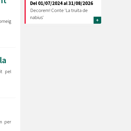
nt
Del
01/07/2024
al
31/08/2026
Decorem! Conte 'La truita de
nabius'
+
orneig
la
it pel
m per