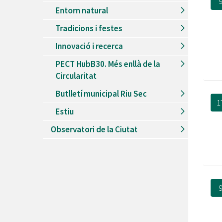
9
Entorn natural
Tradicions i festes
Innovació i recerca
PECT HubB30. Més enllà de la
Circularitat
Butlletí municipal Riu Sec
1
Estiu
Observatori de la Ciutat
9