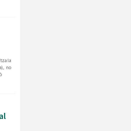
tza la
a), no
ò
al