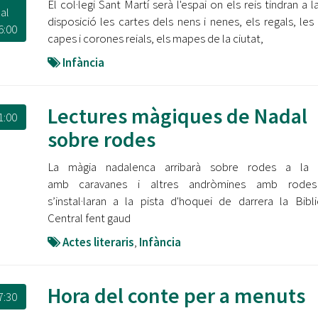
El col·legi Sant Martí serà l'espai on els reis tindran a l
al
disposició les cartes dels nens i nenes, els regals, les
6:00
capes i corones reials, els mapes de la ciutat,
Infància
Lectures màgiques de Nadal
1:00
sobre rodes
La màgia nadalenca arribarà sobre rodes a la c
amb caravanes i altres andròmines amb rode
s’instal·laran a la pista d'hoquei de darrera la Bibl
Central fent gaud
Actes literaris
,
Infància
Hora del conte per a menuts
7:30