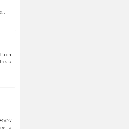
-se…
tiu on
tals o
Potter
 per a