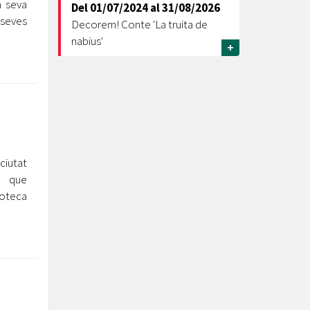
a seva
Del
01/07/2024
al
31/08/2026
 seves
Decorem! Conte 'La truita de
nabius'
+
iutat
s que
ioteca