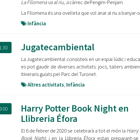
La Filomena va al riu, a
càrrec dePengim-Penjam
La Filomena és una ovelleta que vol anar al riu a banyar
Infància
Jugatecambiental
1:30
La Jugatecambiental consisteix en un espai lúdic i educa
es pot gaudir de diverses activitats: jocs, tallers ambien
itineraris guiats pel Parc del Turonet.
Altres activitats
,
Infància
Harry Potter Book Night en
9:00
Llibreria Éfora
El 6 de febrer de 2020 se celebrarà a tot el món la
Harry 
Book Night
, i en la Llibreria Éfora estan preparant-se