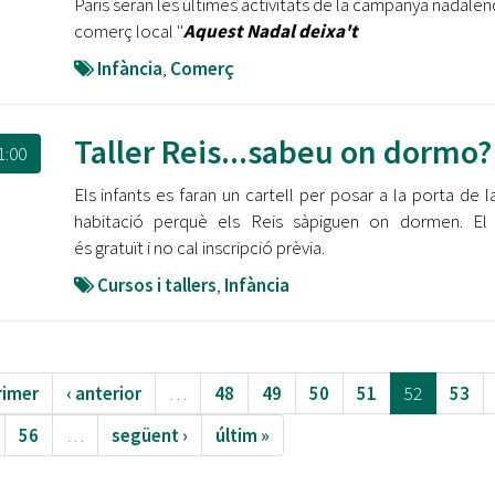
Paris seran les últimes activitats de la campanya nadalen
comerç local ''
Aquest Nadal deixa't
Infància
,
Comerç
Taller Reis...sabeu on dormo?
1:00
Els infants es faran un cartell per posar a la porta de l
habitació perquè els Reis sàpiguen on dormen. El 
és gratuït i no cal inscripció prèvia.
Cursos i tallers
,
Infància
rimer
‹ anterior
…
48
49
50
51
52
53
56
…
següent ›
últim »