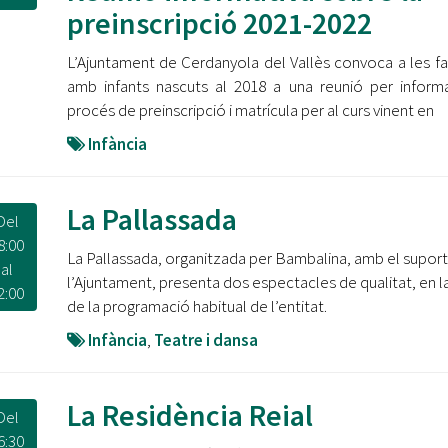
Oberta la convocatòria d'Ajuts per a l'autoocupació
preinscripció 2021-2022
jove 2026
L’Ajuntament de Cerdanyola del Vallès convoca a les fa
Cerdanyola opta a més de 5 milions d'euros del Pla de
amb infants nascuts al 2018 a una reunió per inform
Barris per transformar les Fontetes, Quatre Cantons i
procés de preinscripció i matrícula per al curs vinent en
l'entorn de l'avinguda Catalunya
Infància
El FIT presenta el cartell de la seva 16a edició i dona el
tret de sortida al festival
La Pallassada
Del
L’Ajuntament reparteix ulleres gratuïtes per veure
8:00
l'eclipsi solar
La Pallassada, organitzada per Bambalina, amb el suport
al
l’Ajuntament, presenta dos espectacles de qualitat, en la 
2:00
de la programació habitual de l’entitat.
Infància
,
Teatre i dansa
La Residència Reial
Del
6:30