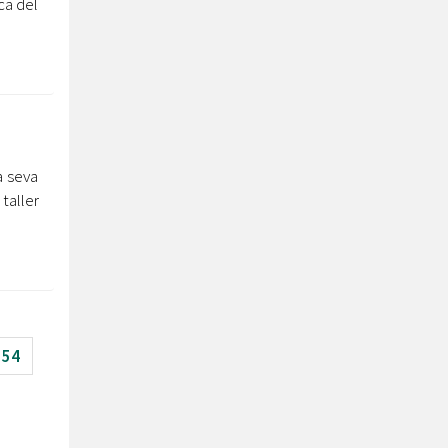
ca del
a seva
taller
54