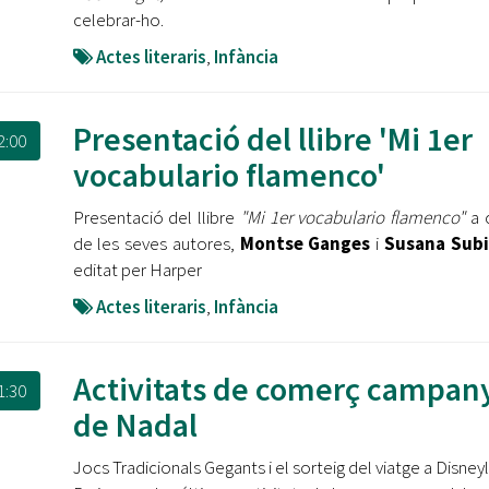
celebrar-ho.
Actes literaris
,
Infància
Presentació del llibre 'Mi 1er
2:00
vocabulario flamenco'
Presentació del llibre
"Mi 1er vocabulario flamenco"
a 
de les seves autores,
Montse Ganges
i
Susana Subi
editat per Harper
Actes literaris
,
Infància
Activitats de comerç campan
1:30
de Nadal
Jocs Tradicionals Gegants i el sorteig del viatge a Disney