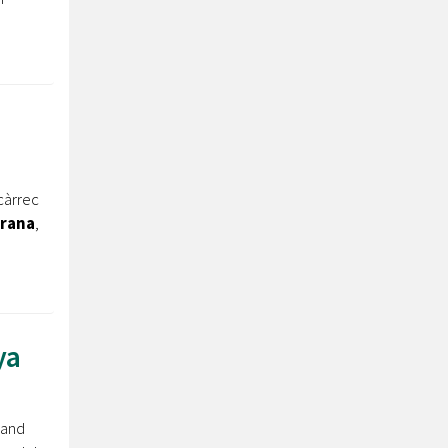
càrrec
rana
,
ya
land