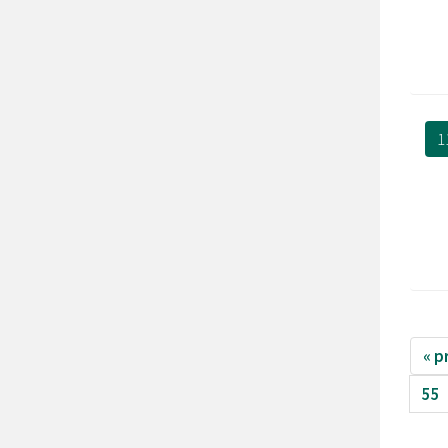
1
« p
55