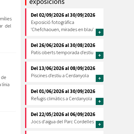
exposicions
Ètica i Integritat
Del
02/09/2026
al
30/09/2026
Entitats
mílies
Exposició fotogràfica
ar del
Retiment de Comptes
'Chefchaouen, mirades en blau'
+
Equipaments
Accés a Informació Pública
Del
26/06/2026
al
30/08/2026
Patis oberts temporada d'estiu
Mercats Municipals
+
Dades Obertes
Del
13/06/2026
al
08/09/2026
Webs Municipals
Catàleg de Serveis i Tràmits
Piscines d'estiu a Cerdanyola
 de
+
línia
Del
01/06/2026
al
30/09/2026
Refugis climàtics a Cerdanyola
+
Del
22/05/2026
al
06/09/2026
Jocs d'aigua del Parc Cordelles
+