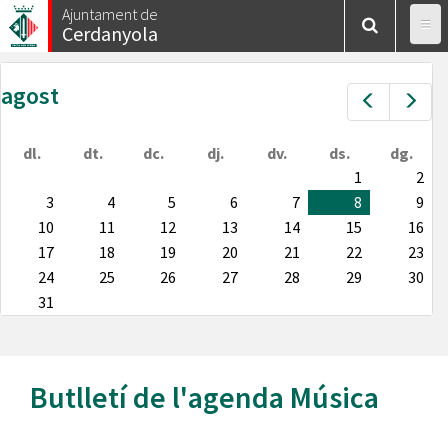
Vés
Ajuntament de
Cerdanyola
al
contingut
agost
Prev
Nex
dl.
dt.
dc.
dj.
dv.
ds.
dg.
1
2
3
4
5
6
7
8
9
10
11
12
13
14
15
16
17
18
19
20
21
22
23
24
25
26
27
28
29
30
31
Butlletí de l'agenda
Música