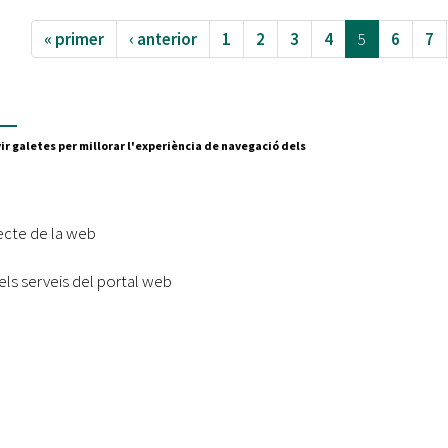
« primer
‹ anterior
1
2
3
4
5
6
7
e
ir galetes per millorar l'experiència de navegació dels
Segueix-nos a:
cesc Layret, s/n
erdanyola del Vallès,
ecte de la web
 80 88 88
els serveis del portal web
Subscriu-te al nostre butll
|
l lloc
Accessibilitat