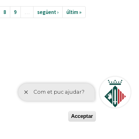
8
9
…
següent ›
últim »
etí
Acceptar