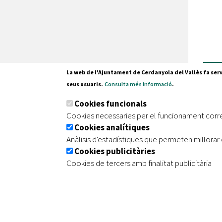
mor
La web de l'Ajuntament de Cerdanyola del Vallès fa serv
seus usuaris.
Consulta més informació
.
Pl. Fran
Cookies funcionals
08290 C
Cookies necessaries per el funcionament corr
Tel. 935
Cookies analítiques
Anàlisis d'estadístiques que permeten millorar 
Cookies publicitàries
|
|
|
Inici
Avís legal
Protecció de dades
Mapa de
Cookies de tercers amb finalitat publicitària