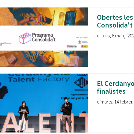
Oberta la convocatòria d'Ajuts per a l'autoocupació
jove 2026
Obertes les
Cerdanyola opta a més de 5 milions d'euros del Pla de
Consolida't
Barris per transformar les Fontetes, Quatre Cantons i
l'entorn de l'avinguda Catalunya
dilluns, 6 març, 202
El FIT presenta el cartell de la seva 16a edició i dona el
tret de sortida al festival
L’Ajuntament reparteix ulleres gratuïtes per veure
l'eclipsi solar
El Cerdanyol
finalistes
dimarts, 14 febrer,