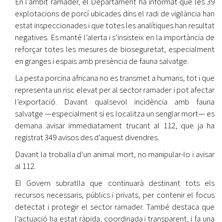
En l’àmbit ramader, el Departament ha informat que les 39
explotacions de porcí ubicades dins el radi de vigilància han
estat inspeccionades i que totes les analítiques han resultat
negatives. Es manté l’alerta i s’insisteix en la importància de
reforçar totes les mesures de bioseguretat, especialment
en granges i espais amb presència de fauna salvatge.
La pesta porcina africana no es transmet a humans, tot i que
representa un risc elevat per al sector ramader i pot afectar
l’exportació. Davant qualsevol incidència amb fauna
salvatge —especialment si es localitza un senglar mort— es
demana avisar immediatament trucant al 112, que ja ha
registrat 349 avisos des d’aquest divendres.
Davant la troballa d’un animal mort, no manipular-lo i avisar
al 112.
El Govern subratlla que continuarà destinant tots els
recursos necessaris, públics i privats, per contenir el focus
detectat i protegir el sector ramader. També destaca que
l’actuació ha estat ràpida, coordinada i transparent, i fa una