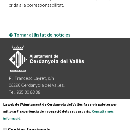
crida a la corresponsabilitat.
Tornar al llistat de noticies
Pl. Francesc Layret, s/n
08290 Cerdanyola del Vallès,
Tel. 935 80 88 88
Segueix-nos a:
La web de l'Ajuntament de Cerdanyola del Vallès fa servir galetes per
millorar l'experiència de navegació dels seus usuaris.
Consulta més
informació
.
Subscriu-te al nostre butlletí
Cookies funcionals