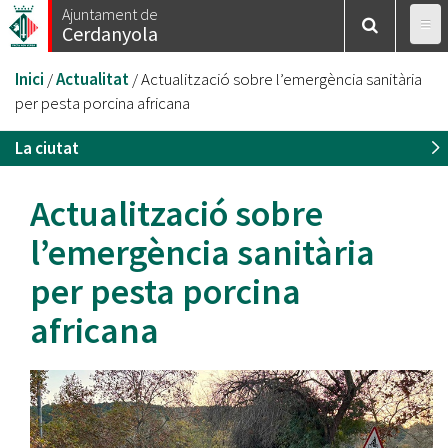
Vés
Ajuntament de
Cerdanyola
al
contingut
Esteu
Inici
/
Actualitat
/
Actualització sobre l’emergència sanitària
aquí
per pesta porcina africana
La ciutat
Actualització sobre
l’emergència sanitària
per pesta porcina
africana