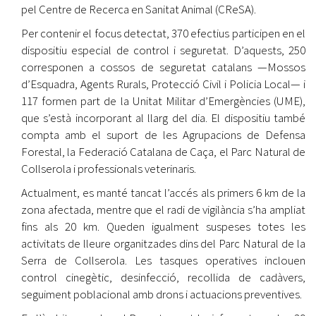
pel Centre de Recerca en Sanitat Animal (CReSA).
Per contenir el focus detectat, 370 efectius participen en el
dispositiu especial de control i seguretat. D’aquests, 250
corresponen a cossos de seguretat catalans —Mossos
d’Esquadra, Agents Rurals, Protecció Civil i Policia Local— i
117 formen part de la Unitat Militar d’Emergències (UME),
que s’està incorporant al llarg del dia. El dispositiu també
compta amb el suport de les Agrupacions de Defensa
Forestal, la Federació Catalana de Caça, el Parc Natural de
Collserola i professionals veterinaris.
Actualment, es manté tancat l’accés als primers 6 km de la
zona afectada, mentre que el radi de vigilància s’ha ampliat
fins als 20 km. Queden igualment suspeses totes les
activitats de lleure organitzades dins del Parc Natural de la
Serra de Collserola. Les tasques operatives inclouen
control cinegètic, desinfecció, recollida de cadàvers,
seguiment poblacional amb drons i actuacions preventives.