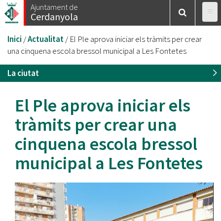
Vés
Ajuntament de
Cerdanyola
al
contingut
Esteu
Inici
/
Actualitat
/
El Ple aprova iniciar els tràmits per crear
aquí
una cinquena escola bressol municipal a Les Fontetes
La ciutat
El Ple aprova iniciar els
tràmits per crear una
cinquena escola bressol
municipal a Les Fontetes