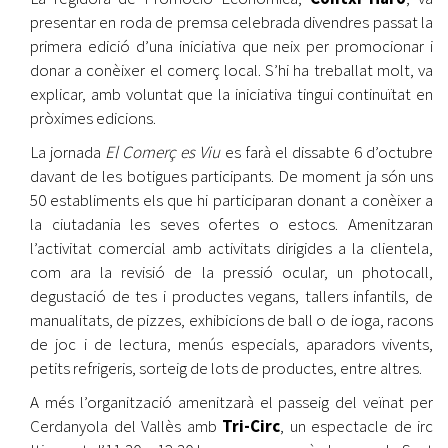
presentar en roda de premsa celebrada divendres passat la
primera edició d’una iniciativa que neix per promocionar i
donar a conèixer el comerç local. S’hi ha treballat molt, va
explicar, amb voluntat que la iniciativa tingui continuïtat en
pròximes edicions.
La jornada
El Comerç es Viu
es farà el dissabte 6 d’octubre
davant de les botigues participants. De moment ja són uns
50 establiments els que hi participaran donant a conèixer a
la ciutadania les seves ofertes o estocs. Amenitzaran
l’activitat comercial amb activitats dirigides a la clientela,
com ara la revisió de la pressió ocular, un photocall,
degustació de tes i productes vegans, tallers infantils, de
manualitats, de pizzes, exhibicions de ball o de ioga, racons
de joc i de lectura, menús especials, aparadors vivents,
petits refrigeris, sorteig de lots de productes, entre altres.
A més l’organització amenitzarà el passeig del veïnat per
Cerdanyola del Vallès amb
Tri-Circ
, un espectacle de irc