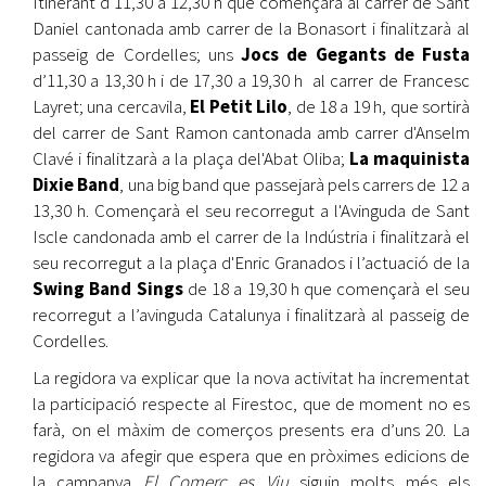
Itinerant d’11,30 a 12,30 h que començarà al carrer de Sant
Daniel cantonada amb carrer de la Bonasort i finalitzarà al
passeig de Cordelles; uns
Jocs de Gegants de Fusta
d’11,30 a 13,30 h i de 17,30 a 19,30 h al carrer de Francesc
Layret; una cercavila,
El Petit Lilo
, de 18 a 19 h, que sortirà
del carrer de Sant Ramon cantonada amb carrer d'Anselm
Clavé i finalitzarà a la plaça del'Abat Oliba;
La maquinista
Dixie Band
, una big band que passejarà pels carrers de 12 a
13,30 h. Començarà el seu recorregut a l'Avinguda de Sant
Iscle candonada amb el carrer de la Indústria i finalitzarà el
seu recorregut a la plaça d'Enric Granados i l’actuació de la
Swing Band Sings
de 18 a 19,30 h que començarà el seu
recorregut a l’avinguda Catalunya i finalitzarà al passeig de
Cordelles.
La regidora va explicar que la nova activitat ha incrementat
la participació respecte al Firestoc, que de moment no es
farà, on el màxim de comerços presents era d’uns 20. La
regidora va afegir que espera que en pròximes edicions de
la campanya
El Comerç es Viu
siguin molts més els