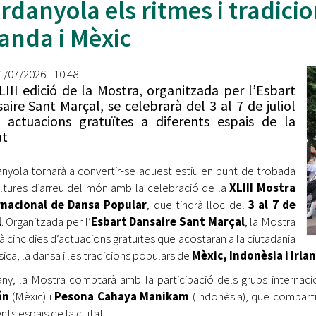
rdanyola els ritmes i tradici
Oberta la convocatòria d'Ajuts per a l'autoocupació
jove 2026
landa i Mèxic
Cerdanyola opta a més de 5 milions d'euros del Pla de
Barris per transformar les Fontetes, Quatre Cantons i
01/07/2026 - 10:48
l'entorn de l'avinguda Catalunya
LIII edició de la Mostra, organitzada per l’Esbart
aire Sant Marçal, se celebrarà del 3 al 7 de juliol
El FIT presenta el cartell de la seva 16a edició i dona el
actuacions gratuïtes a diferents espais de la
tret de sortida al festival
at
L’Ajuntament reparteix ulleres gratuïtes per veure
nyola tornarà a convertir-se aquest estiu en punt de trobada
l'eclipsi solar
ltures d’arreu del món amb la celebració de la
XLIII Mostra
rnacional de Dansa Popular
, que tindrà lloc del
3 al 7 de
l
. Organitzada per l’
Esbart Dansaire Sant Marçal
, la Mostra
rà cinc dies d’actuacions gratuïtes que acostaran a la ciutadania
sica, la dansa i les tradicions populars de
Mèxic, Indonèsia i Irla
ny, la Mostra comptarà amb la participació dels grups internac
án
(Mèxic) i
Pesona Cahaya Manikam
(Indonèsia), que comparti
nts espais de la ciutat.