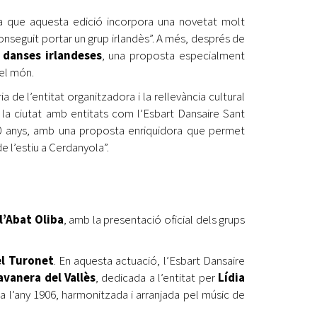
a que aquesta edició incorpora una novetat molt
onseguit portar un grup irlandès”. A més, després de
e danses irlandeses
, una proposta especialment
del món.
ia de l’entitat organitzadora i la rellevància cultural
la ciutat amb entitats com l’Esbart Dansaire Sant
0 anys, amb una proposta enriquidora que permet
de l’estiu a Cerdanyola”.
l’Abat Oliba
, amb la presentació oficial dels grups
el Turonet
. En aquesta actuació, l’Esbart Dansaire
avanera del Vallès
, dedicada a l’entitat per
Lídia
a l’any 1906, harmonitzada i arranjada pel músic de