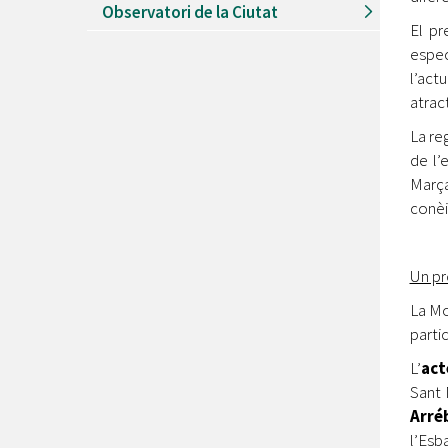
Observatori de la Ciutat
El pr
espec
l’act
atrac
La re
de l’
Marça
conèix
Un pr
La M
partic
L’
act
Sant 
Arré
l’Esb