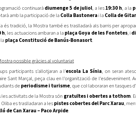
ogramació continuarà
diumenge 5 de juliol
, a les
19:30 h
, a la
p
arà amb la participació de la
Colla Bastonera
i la
Colla de Gita
a és tradició, la Mostra també es traslladarà als barris per apropar
0 h
, les actuacions arribaran a la
plaça Goya de les Fontetes
, i
d
 la
plaça Constitució de Banús-Bonasort
.
ostra possible gràcies al voluntariat
ups participants s’allotjaran a l’
escola La Sínia
, on seran ates
ire Sant Marçal, peça clau en l’organització de l’esdeveniment. A
udiants de
periodisme i turisme
, que col·laboraran en tasques 
 les activitats de la Mostra són
gratuïtes i obertes a tothom
. 
 Oliba es traslladaran a les
pistes cobertes del Parc Xarau
, ment
lló de Can Xarau – Paco Arpide
.