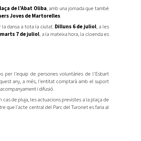
laça de l’Abat Oliba
, amb una jornada que també
ners Joves de Martorelles
.
 la dansa a tota la ciutat.
Dilluns 6 de juliol
, a les
imarts 7 de juliol
, a la mateixa hora, la cloenda es
os per l’equip de persones voluntàries de l’Esbart
quest any, a més, l’entitat comptarà amb el suport
d’acompanyament i difusió.
En cas de pluja, les actuacions previstes a la plaça de
re que l’acte central del Parc del Turonet es faria al