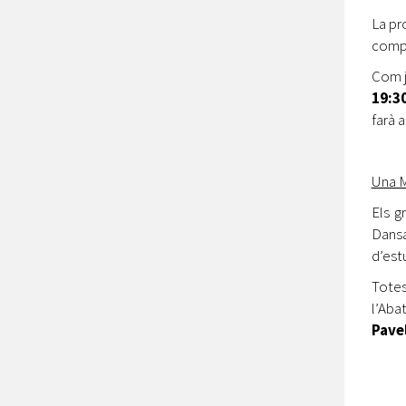
La pr
compt
Com j
19:3
farà a
Una M
Els gr
Dansa
d’est
Totes
l’Abat
Pave