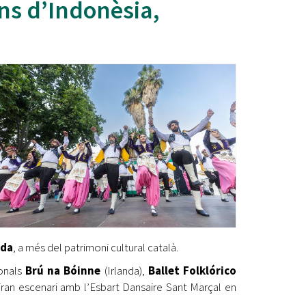
ons d’Indonèsia,
Ètica i Integritat
Entitats
Retiment de Comptes
Equipaments
Accés a Informació Pública
Mercats Municipals
Dades Obertes
Webs Municipals
Catàleg de Serveis i Tràmits
nda
, a més del patrimoni cultural català.
ionals
Brú na Bóinne
(Irlanda),
Ballet Folklórico
ran escenari amb l’Esbart Dansaire Sant Marçal en