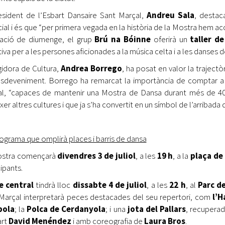
esident de l’Esbart Dansaire Sant Marçal,
Andreu Sala
, destac
ial i és que “per primera vegada en la història de la Mostra hem ac
uació de diumenge, el grup
Brú na Bóinne
oferirà un
taller d
tiva per a les persones aficionades a la música celta i a les danses 
gidora de Cultura,
Andrea Borrego
, ha posat en valor la trajectòr
esdeveniment. Borrego ha remarcat la importància de comptar a 
l, “capaces de mantenir una Mostra de Dansa durant més de 4
er altres cultures i que ja s’ha convertit en un símbol de l’arribada 
ograma que omplirà places i barris de dansa
ostra començarà
divendres 3 de juliol
, a les
19 h
, a la
plaça de 
ipants.
e central
tindrà lloc
dissabte 4 de juliol
, a les
22 h
, al
Parc d
Marçal interpretarà peces destacades del seu repertori, com
l’H
bola
; la
Polca de Cerdanyola
; i una
jota del Pallars
, recuperad
art
David Menéndez
i amb coreografia de
Laura Bros
.