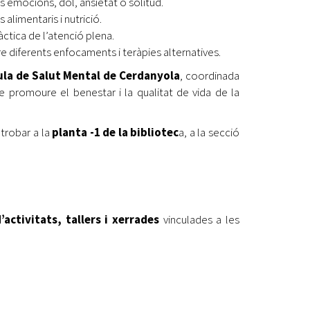
s emocions, dol, ansietat o solitud.
alimentaris i nutrició.
àctica de l’atenció plena.
e diferents enfocaments i teràpies alternatives.
ula de Salut Mental de Cerdanyola
, coordinada
e promoure el benestar i la qualitat de vida de la
 trobar a la
planta -1 de la bibliotec
a, a la secció
activitats, tallers i xerrades
vinculades a les