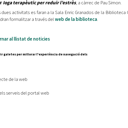
er
Ioga terapèutic per reduir l’estrès
, a càrrec de Pau Simon.
 dues activitats es faran a la Sala Enric Granados de la Biblioteca 
dran formalitzar a través del
web de la biblioteca
.
nar al llistat de noticies
ir galetes per millorar l'experiència de navegació dels
Segueix-nos a:
cesc Layret, s/n
erdanyola del Vallès,
ecte de la web
 80 88 88
els serveis del portal web
Subscriu-te al nostre butll
|
l lloc
Accessibilitat