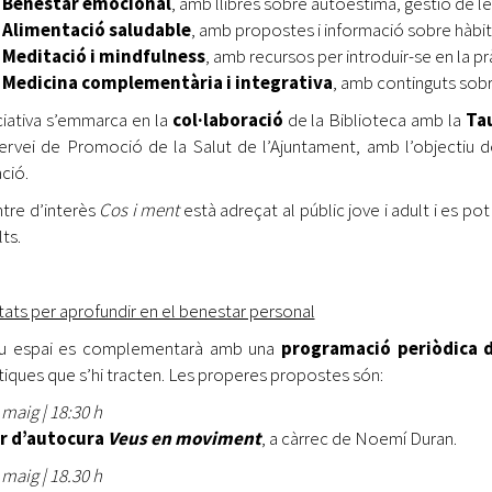
Benestar emocional
, amb llibres sobre autoestima, gestió de le
Alimentació saludable
, amb propostes i informació sobre hàbits 
Meditació i mindfulness
, amb recursos per introduir-se en la pr
Medicina complementària i integrativa
, amb continguts sobr
iciativa s’emmarca en la
col·laboració
de la Biblioteca amb la
Ta
ervei de Promoció de la Salut de l’Ajuntament, amb l’objectiu d
ció.
ntre d’interès
Cos i ment
està adreçat al públic jove i adult i es pot
ts.
itats per aprofundir en el benestar personal
ou espai es complementarà amb una
programació periòdica d’
iques que s’hi tracten. Les properes propostes són:
 maig | 18:30 h
er d’autocura
Veus en moviment
, a càrrec de Noemí Duran.
 maig | 18.30 h