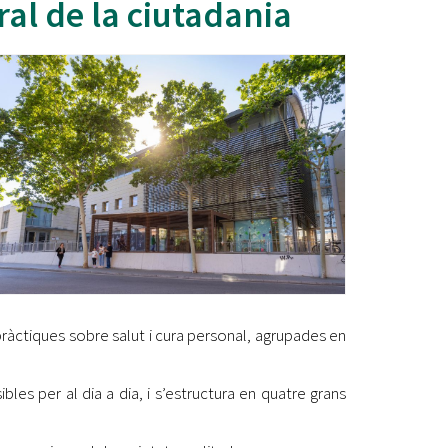
al de la ciutadania
Ètica i Integritat
Entitats
Retiment de Comptes
Equipaments
Accés a Informació Pública
Mercats Municipals
Dades Obertes
Webs Municipals
Catàleg de Serveis i Tràmits
 pràctiques sobre salut i cura personal, agrupades en
bles per al dia a dia, i s’estructura en quatre grans