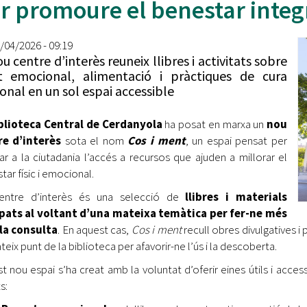
r promoure el benestar integr
Oberta la convocatòria d'Ajuts per a l'autoocupació
jove 2026
0/04/2026 - 09:19
Cerdanyola opta a més de 5 milions d'euros del Pla de
ou centre d’interès reuneix llibres i activitats sobre
Barris per transformar les Fontetes, Quatre Cantons i
t emocional, alimentació i pràctiques de cura
l'entorn de l'avinguda Catalunya
onal en un sol espai accessible
El FIT presenta el cartell de la seva 16a edició i dona el
blioteca Central de Cerdanyola
tret de sortida al festival
ha posat en marxa un
nou
re d’interès
sota el nom
Cos i ment
, un espai pensat per
L’Ajuntament reparteix ulleres gratuïtes per veure
itar a la ciutadania l’accés a recursos que ajuden a millorar el
l'eclipsi solar
tar físic i emocional.
entre d’interès és una selecció de
llibres i materials
pats al voltant d’una mateixa temàtica per fer-ne més
 la consulta
. En aquest cas,
Cos i ment
recull obres divulgatives i
eix punt de la biblioteca per afavorir-ne l’ús i la descoberta.
t nou espai s’ha creat amb la voluntat d’oferir eines útils i accessi
s: