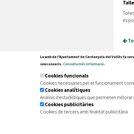
Tall
Totes
es po
Tor
La web de l'Ajuntament de Cerdanyola del Vallès fa serv
seus usuaris.
Consulta més informació
.
Pl. Fran
Cookies funcionals
08290 C
Cookies necessaries per el funcionament corr
Tel. 935
Cookies analítiques
Anàlisis d'estadístiques que permeten millorar 
Cookies publicitàries
|
|
|
Inici
Avís legal
Protecció de dades
Mapa de
Cookies de tercers amb finalitat publicitària