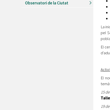
Observatori de la Ciutat
La in
pel S
pobla
El ce
d’adul
Activ
El n
temàt
15 de
Tall
19 de