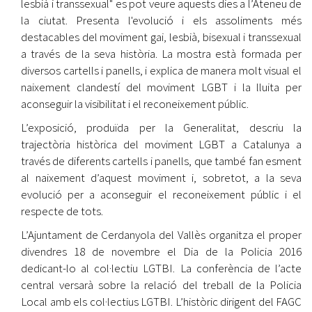
lesbià i transsexual" es pot veure aquests dies a l’Ateneu de
la ciutat. Presenta l'evolució i els assoliments més
destacables del moviment gai, lesbià, bisexual i transsexual
a través de la seva història. La mostra està formada per
diversos cartells i panells, i explica de manera molt visual el
naixement clandestí del moviment LGBT i la lluita per
aconseguir la visibilitat i el reconeixement públic.
L’exposició, produïda per la Generalitat, descriu la
trajectòria històrica del moviment LGBT a Catalunya a
través de diferents cartells i panells, que també fan esment
al naixement d’aquest moviment i, sobretot, a la seva
evolució per a aconseguir el reconeixement públic i el
respecte de tots.
L’Ajuntament de Cerdanyola del Vallès organitza el proper
divendres 18 de novembre el Dia de la Policia 2016
dedicant-lo al col·lectiu LGTBI. La conferència de l’acte
central versarà sobre la relació del treball de la Policia
Local amb els col·lectius LGTBI. L’històric dirigent del FAGC