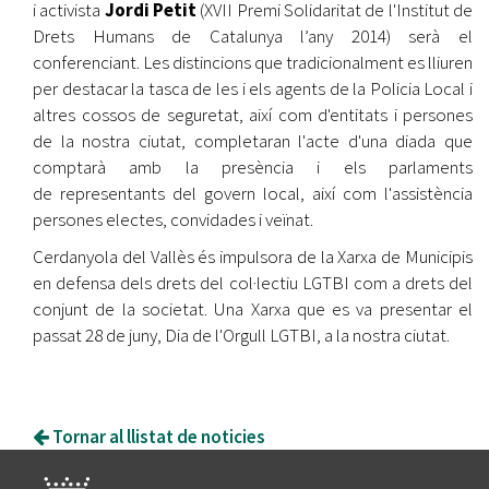
i activista
Jordi Petit
(XVII Premi Solidaritat de l'Institut de
Drets Humans de Catalunya l’any 2014) serà el
conferenciant. Les distincions que tradicionalment es lliuren
per destacar la tasca de les i els agents de la Policia Local i
altres cossos de seguretat, així com d'entitats i persones
de la nostra ciutat, completaran l'acte d'una diada que
comptarà amb la presència i els parlaments
de representants del govern local, així com l'assistència
persones electes, convidades i veïnat.
Cerdanyola del Vallès és impulsora de la Xarxa de Municipis
en defensa dels drets del col·lectiu LGTBI com a drets del
conjunt de la societat. Una Xarxa que es va presentar el
passat 28 de juny, Dia de l'Orgull LGTBI, a la nostra ciutat.
Tornar al llistat de noticies