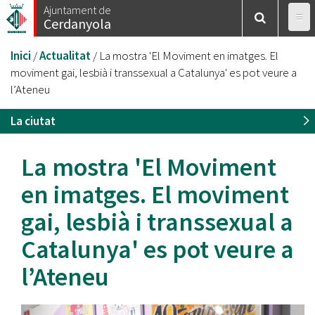
Vés
Ajuntament de
Cerdanyola
al
contingut
Esteu
Inici
/
Actualitat
/
La mostra 'El Moviment en imatges. El
aquí
moviment gai, lesbià i transsexual a Catalunya' es pot veure a
l’Ateneu
La ciutat
La mostra 'El Moviment
en imatges. El moviment
gai, lesbià i transsexual a
Catalunya' es pot veure a
l’Ateneu