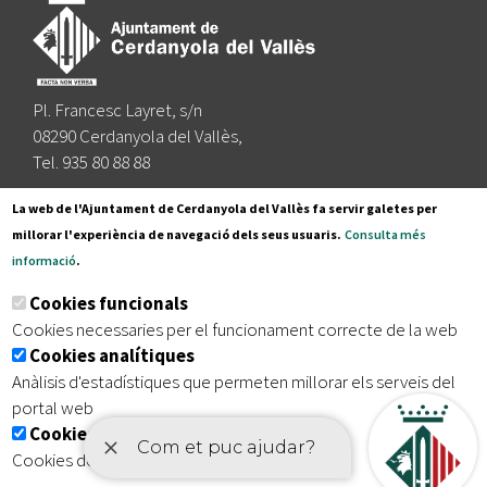
Pl. Francesc Layret, s/n
08290 Cerdanyola del Vallès,
Tel. 935 80 88 88
Segueix-nos a:
La web de l'Ajuntament de Cerdanyola del Vallès fa servir galetes per
millorar l'experiència de navegació dels seus usuaris.
Consulta més
informació
.
Subscriu-te al nostre butlletí
Cookies funcionals
Cookies necessaries per el funcionament correcte de la web
Cookies analítiques
|
|
|
Inici
Avís legal
Protecció de dades
Mapa del lloc
Anàlisis d'estadístiques que permeten millorar els serveis del
|
Accessibilitat
portal web
Cookies publicitàries
Cookies de tercers amb finalitat publicitària