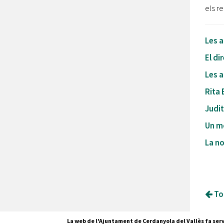
els r
Les a
El di
Les a
Rita 
Judit
Un m
La no
Tor
La web de l'Ajuntament de Cerdanyola del Vallès fa serv