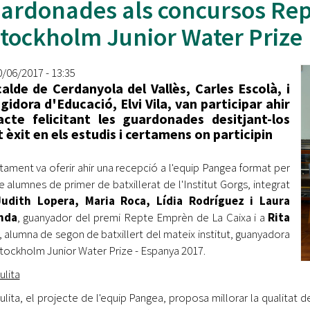
ardonades als concursos Rep
Oberta la convocatòria d'Ajuts per a l'autoocupació
jove 2026
Stockholm Junior Water Prize
Cerdanyola opta a més de 5 milions d'euros del Pla de
Barris per transformar les Fontetes, Quatre Cantons i
0/06/2017 - 13:35
l'entorn de l'avinguda Catalunya
calde de Cerdanyola del Vallès, Carles Escolà, i
egidora d'Educació, Elvi Vila, van participar ahir
El FIT presenta el cartell de la seva 16a edició i dona el
acte felicitant les guardonades desitjant-los
tret de sortida al festival
 èxit en els estudis i certamens on participin
L’Ajuntament reparteix ulleres gratuïtes per veure
ntament va oferir ahir una recepció a l'equip Pangea format per
l'eclipsi solar
e alumnes de primer de batxillerat de l'Institut Gorgs, integrat
udith Lopera, Maria Roca, Lídia Rodríguez i Laura
nda
, guanyador del premi Repte Emprèn de La Caixa i a
Rita
, alumna de segon de batxillert del mateix institut, guanyadora
Stockholm Junior Water Prize - Espanya 2017.
ulita
ulita, el projecte de l'equip Pangea, proposa millorar la qualitat de