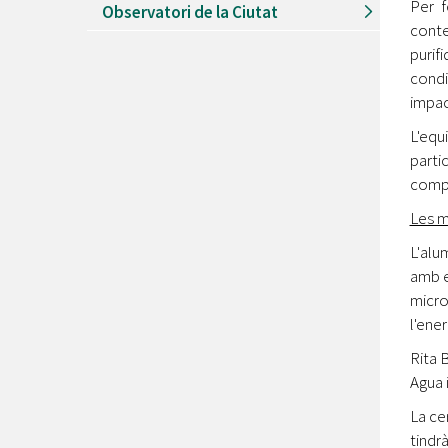
Per f
Observatori de la Ciutat
conte
purif
condi
impac
L'equ
parti
comp
Les m
L'alu
amb e
micro
l'energ
Rita 
Agua 
La ce
tindr