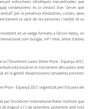
nçant estructures cilíndriques mecanitzades que
equip cerdanyolenc és la creació d'un "servei que
aminat" per la presència d'indústries, cotxes, aires
irectament la salut de les persones i també té un
onsistent en un viatge formatiu a Silicon Valley, on
internacional com Google, HP i Intel, entre d’altres
ar la l'Stockholm Junior Water Prize - Espanya 2017,
L'estudi està basat en el tractament dels purins amb
at en la gestió d'explotacions ramaderes porcines:
r Prize - Espanya 2017, organitzat per l'Escuela del
zat pel Stockholm International Water Institute que
l 26 d'agost a l'1 de setembre, juntament amb tots