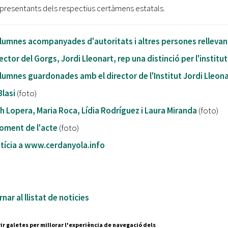
epresentants dels respectius certàmens estatals.
lumnes acompanyades d'autoritats i altres persones rellevan
rector del Gorgs, Jordi Lleonart, rep una distinció per l'institu
lumnes guardonades amb el director de l'Institut Jordi Lleon
Blasi
(foto)
h Lopera, Maria Roca, Lídia Rodríguez i Laura Miranda
(foto)
oment de l'acte
(foto)
tícia a www.cerdanyola.info
nar al llistat de noticies
ir galetes per millorar l'experiència de navegació dels