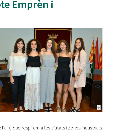
te Emprèn i
Ètica i Integritat
Entitats
Retiment de Comptes
Equipaments
Accés a Informació Pública
Mercats Municipals
Dades Obertes
Webs Municipals
Catàleg de Serveis i Tràmits
 l'aire que respirem a les ciutats i zones industrials.