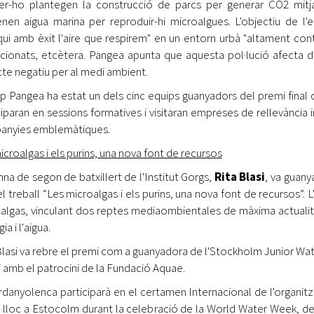
er-ho plantegen la construcció de parcs per generar CO2 mitja
nen aigua marina per reproduir-hi microalgues. L'objectiu de l'
iqui amb èxit l'aire que respirem" en un entorn urbà "altament cont
cionats, etcètera. Pangea apunta que aquesta pol·lució afecta d
te negatiu per al medi ambient.
ip Pangea ha estat un dels cinc equips guanyadors del premi final c
ciparan en sessions formatives i visitaran empreses de rellevància 
anyies emblemàtiques.
icroalgas i els purins, una nova font de recursos
mna de segon de batxillert de l'Institut Gorgs,
Rita Blasi
, va guany
l treball “Les microalgas i els purins, una nova font de recursos”. 
algas, vinculant dos reptes mediaombientales de màxima actualit
ia i l'aigua.
Blasi va rebre el premi com a guanyadora de l'Stockholm Junior Wate
i amb el patrocini de la Fundació Aquae.
rdanyolenca participarà en el certamen Internacional de l'organit
à lloc a Estocolm durant la celebració de la World Water Week, de