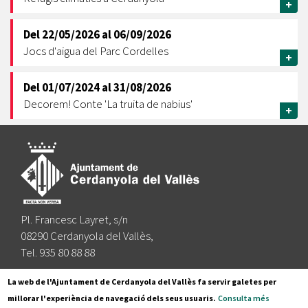
+
Del
22/05/2026
al
06/09/2026
Jocs d'aigua del Parc Cordelles
+
Del
01/07/2024
al
31/08/2026
Decorem! Conte 'La truita de nabius'
+
Pl. Francesc Layret, s/n
08290 Cerdanyola del Vallès,
Tel. 935 80 88 88
Segueix-nos a:
La web de l'Ajuntament de Cerdanyola del Vallès fa servir galetes per
millorar l'experiència de navegació dels seus usuaris.
Consulta més