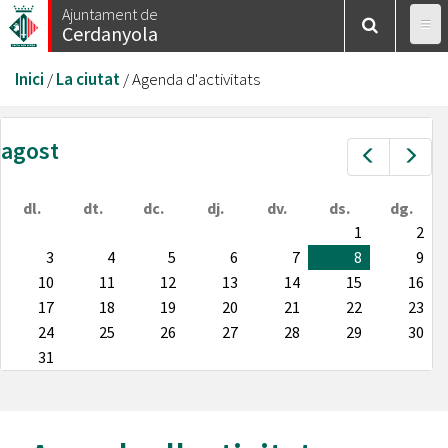
Vés
Ajuntament de
Cerdanyola
al
contingut
Esteu
Inici
/
La ciutat
/
Agenda d'activitats
aquí
agost
Prev
Nex
dl.
dt.
dc.
dj.
dv.
ds.
dg.
1
2
3
4
5
6
7
8
9
10
11
12
13
14
15
16
17
18
19
20
21
22
23
24
25
26
27
28
29
30
31