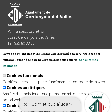
Pl. Francesc Layret, s/n
08290 Cerdanyola del Vallès,
Tel. 935 80 88 88
Segueix-nos a:
La web de l'Ajuntament de Cerdanyola del Vallès fa servir galetes per
millorar l'experiència de navegació dels seus usuaris.
Consulta més
informació
.
Subscriu-te al nostre butlletí
Cookies funcionals
Cookies necessaries per el funcionament correcte de la web
Cookies analítiques
|
|
|
Inici
Avís legal
Protecció de dades
Mapa del lloc
Anàlisis d'estadístiques que permeten millorar els serveis del
|
Accessibilitat
portal web
Cookies publicitàries
Cookies de tercers amb finalitat publicitària