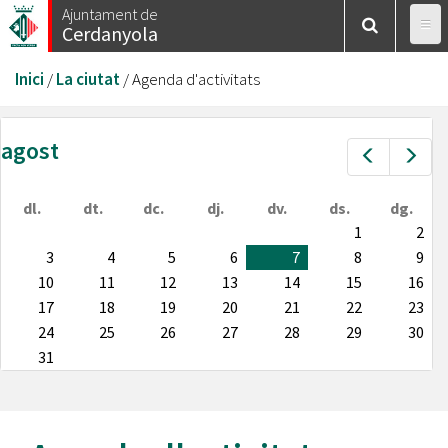
Vés
Ajuntament de
Cerdanyola
al
contingut
Esteu
Inici
/
La ciutat
/
Agenda d'activitats
aquí
agost
Prev
Nex
dl.
dt.
dc.
dj.
dv.
ds.
dg.
1
2
3
4
5
6
7
8
9
10
11
12
13
14
15
16
17
18
19
20
21
22
23
24
25
26
27
28
29
30
31