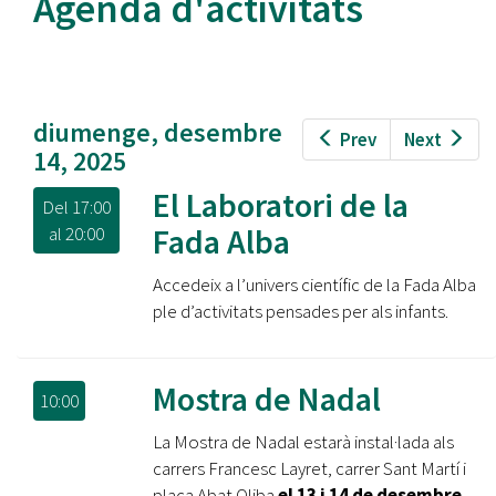
Agenda d'activitats
diumenge, desembre
Prev
Next
14, 2025
El Laboratori de la
Del
17:00
Fada Alba
al
20:00
Accedeix a l’univers científic de la Fada Alba
ple d’activitats pensades per als infants.
Mostra de Nadal
10:00
La Mostra de Nadal estarà instal·lada als
carrers Francesc Layret, carrer Sant Martí i
plaça Abat Oliba
el 13 i 14 de desembre.