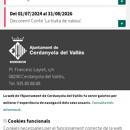
+
Del
01/07/2024
al
31/08/2026
Decorem! Conte 'La truita de nabius'
+
Pl. Francesc Layret, s/n
08290 Cerdanyola del Vallès,
Tel. 935 80 88 88
Segueix-nos a:
La web de l'Ajuntament de Cerdanyola del Vallès fa servir galetes per
millorar l'experiència de navegació dels seus usuaris.
Consulta més
informació
.
Subscriu-te al nostre butlletí
Cookies funcionals
Cookies necessaries per el funcionament correcte de la web