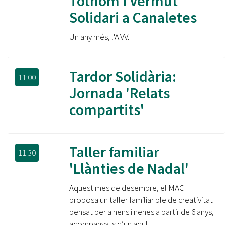
Tothom i Vermut
Solidari a Canaletes
Un any més, l'A.VV.
Tardor Solidària:
11:00
Jornada 'Relats
compartits'
Taller familiar
11:30
'Llànties de Nadal'
Aquest mes de desembre, el MAC
proposa un taller familiar ple de creativitat
pensat per a nens i nenes a partir de 6 anys,
acompanyats d’un adult.