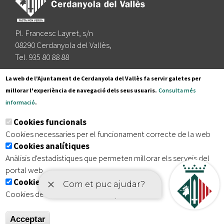
Pl. Francesc Layret, s/n
08290 Cerdanyola del Vallès,
Tel. 935 80 88 88
Segueix-nos a:
La web de l'Ajuntament de Cerdanyola del Vallès fa servir galetes per
millorar l'experiència de navegació dels seus usuaris.
Consulta més
informació
.
Subscriu-te al nostre butlletí
Cookies funcionals
Cookies necessaries per el funcionament correcte de la web
Cookies analítiques
|
|
|
Inici
Avís legal
Protecció de dades
Mapa del lloc
Anàlisis d'estadístiques que permeten millorar els serveis del
|
Accessibilitat
portal web
Cookies publicitàries
Cookies de tercers amb finalitat publicitària
Acceptar