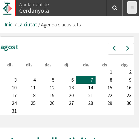
Vés
Ajuntament de
Cerdanyola
al
contingut
Esteu
Inici
/
La ciutat
/
Agenda d'activitats
aquí
agost
Prev
Nex
dl.
dt.
dc.
dj.
dv.
ds.
dg.
1
2
3
4
5
6
7
8
9
10
11
12
13
14
15
16
17
18
19
20
21
22
23
24
25
26
27
28
29
30
31