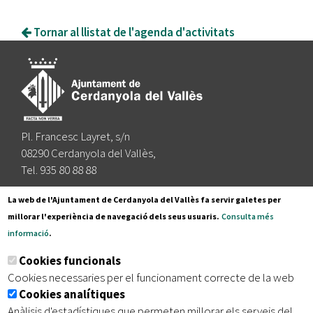
Tornar al llistat de l'agenda d'activitats
Pl. Francesc Layret, s/n
08290 Cerdanyola del Vallès,
Tel. 935 80 88 88
Segueix-nos a:
La web de l'Ajuntament de Cerdanyola del Vallès fa servir galetes per
millorar l'experiència de navegació dels seus usuaris.
Consulta més
informació
.
Subscriu-te al nostre butlletí
Cookies funcionals
Cookies necessaries per el funcionament correcte de la web
Cookies analítiques
|
|
|
Inici
Avís legal
Protecció de dades
Mapa del lloc
Anàlisis d'estadístiques que permeten millorar els serveis del