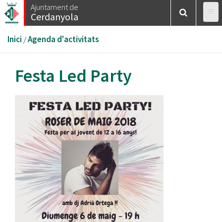
Vés
Ajuntament de
Cerdanyola
al
contingut
Esteu
Inici
/
Agenda d'activitats
aquí
Festa Led Party