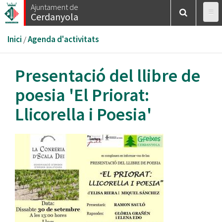
Vés
Ajuntament de
Cerdanyola
al
contingut
Esteu
Inici
/
Agenda d'activitats
aquí
Presentació del llibre de
poesia 'El Priorat:
Llicorella i Poesia'