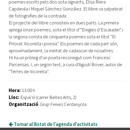
poemes escrits pels dos sota signants, Elisa Riera
Capdevila i Miquel Sánchez González. El llibre va salpebrat
de fotografies de la contrada.
El projecte del llibre consisteix en dues parts. La primera
aplega onze poemes, sota el títol d’”Elegies d’Escaladei” i
la segona consta de cinquanta poemes sota el títol “El
Priorat: llicorella i poesia”. Els poemes de cada part són,
aproximadament, la meitat de cadascun de nosaltres.
Hi ha un pròleg d’un poeta reconegut com Francesc
Parcerisas. I, un segon text, a cura d’Agustí Bover, autor de
“Terres de llicorella”.
Hora:
13.00 h
Lloc:
Espai Vi (carrer Belles Arts, 2)
Organització
: Grup Feixes Cerdanyola
Tornar al llistat de l'agenda d'activitats