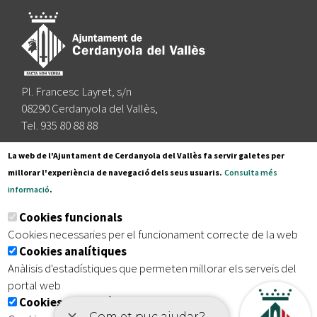
Pl. Francesc Layret, s/n
08290 Cerdanyola del Vallès,
Tel. 935 80 88 88
Segueix-nos a:
La web de l'Ajuntament de Cerdanyola del Vallès fa servir galetes per
millorar l'experiència de navegació dels seus usuaris.
Consulta més
informació
.
Subscriu-te al nostre butlletí
Cookies funcionals
Cookies necessaries per el funcionament correcte de la web
Cookies analítiques
|
|
|
Inici
Avís legal
Protecció de dades
Mapa del lloc
Anàlisis d'estadístiques que permeten millorar els serveis del
|
Accessibilitat
portal web
Cookies publicitàries