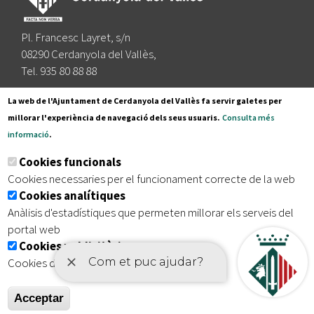
Pl. Francesc Layret, s/n
08290 Cerdanyola del Vallès,
Tel. 935 80 88 88
Segueix-nos a:
La web de l'Ajuntament de Cerdanyola del Vallès fa servir galetes per
millorar l'experiència de navegació dels seus usuaris.
Consulta més
informació
.
Subscriu-te al nostre butlletí
Cookies funcionals
Cookies necessaries per el funcionament correcte de la web
Cookies analítiques
|
|
|
Inici
Avís legal
Protecció de dades
Mapa del lloc
Anàlisis d'estadístiques que permeten millorar els serveis del
|
Accessibilitat
portal web
Cookies publicitàries
Cookies de tercers amb finalitat publicitària
Acceptar