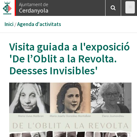
Vés
Ajuntament de
Cerdanyola
al
contingut
Esteu
Inici
/
Agenda d'activitats
aquí
Visita guiada a l'exposició
'De l’Oblit a la Revolta.
Deesses Invisibles'