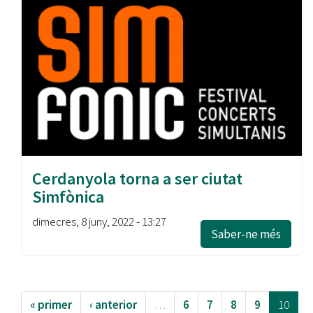
Cerdanyola torna a ser ciutat
Simfònica
dimecres, 8 juny, 2022 - 13:27
Saber-ne més
« primer
‹ anterior
…
6
7
8
9
10