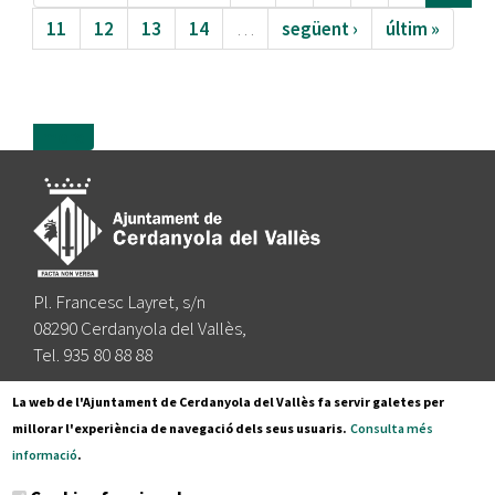
11
12
13
14
…
següent ›
últim »
more
Pl. Francesc Layret, s/n
08290 Cerdanyola del Vallès,
Tel. 935 80 88 88
Segueix-nos a:
La web de l'Ajuntament de Cerdanyola del Vallès fa servir galetes per
millorar l'experiència de navegació dels seus usuaris.
Consulta més
informació
.