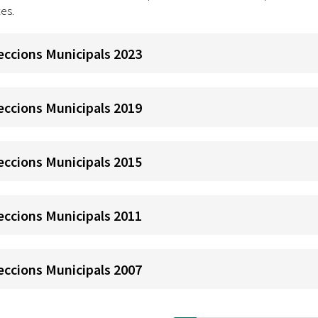
Oberta la convocatòria d'Ajuts per a l'autoocupació
es.
jove 2026
eccions Municipals 2023
Cerdanyola opta a més de 5 milions d'euros del Pla de
Barris per transformar les Fontetes, Quatre Cantons i
l'entorn de l'avinguda Catalunya
eccions Municipals 2019
El FIT presenta el cartell de la seva 16a edició i dona el
tret de sortida al festival
eccions Municipals 2015
L’Ajuntament reparteix ulleres gratuïtes per veure
l'eclipsi solar
eccions Municipals 2011
eccions Municipals 2007