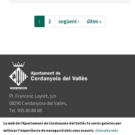
1
2
següent ›
últim »
Pl. Francesc Layret, s/n
08290 Cerdanyola del Vallès,
Tel. 935 80 88 88
Segueix-nos a:
La web de l'Ajuntament de Cerdanyola del Vallès fa servir galetes per
millorar l'experiència de navegació dels seus usuaris.
Consulta més