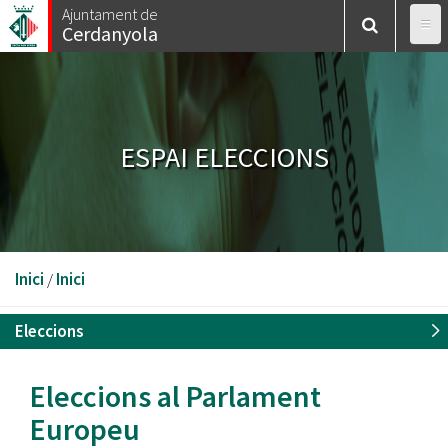
Vés
Ajuntament de
Cerdanyola
al
contingut
ESPAI ELECCIONS
Esteu
Inici
/
Inici
aquí
Eleccions
Eleccions al Parlament
Europeu