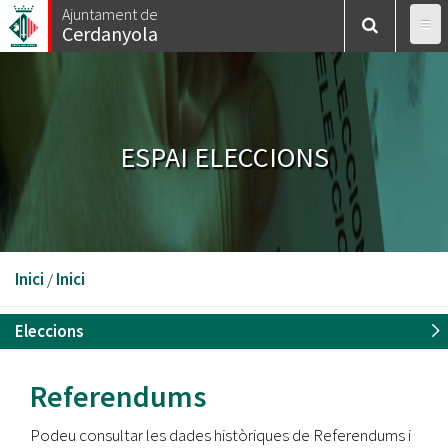
Vés
Ajuntament de
Cerdanyola
al
contingut
ESPAI ELECCIONS
Esteu
Inici
/
Inici
aquí
Eleccions
Referendums
Podeu consultar les dades històriques de Referendums i