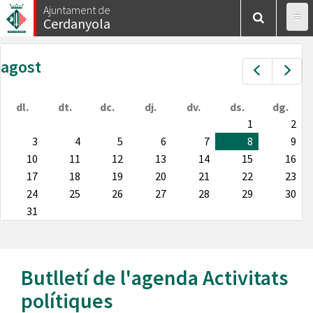
Vés
Ajuntament de
Cerdanyola
al
contingut
agost
Prev
Nex
dl.
dt.
dc.
dj.
dv.
ds.
dg.
1
2
3
4
5
6
7
8
9
10
11
12
13
14
15
16
17
18
19
20
21
22
23
24
25
26
27
28
29
30
31
Butlletí de l'agenda
Activitats
polítiques