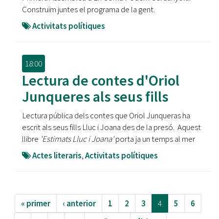
Construïm juntes el programa de la gent.
Activitats polítiques
18:00
Lectura de contes d'Oriol
Junqueres als seus fills
Lectura pública dels contes que Oriol Junqueras ha
escrit als seus fills Lluc i Joana des de la presó. Aquest
llibre
'Estimats Lluc i Joana'
porta ja un temps al mer
Actes literaris
,
Activitats polítiques
« primer
‹ anterior
1
2
3
4
5
6