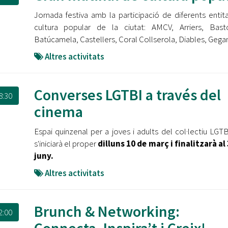
Oberta la convocatòria d'Ajuts per a l'autoocupació
Jornada festiva amb la participació de diferents entit
jove 2026
cultura popular de la ciutat: AMCV, Arriers, Bast
Cerdanyola opta a més de 5 milions d'euros del Pla de
Batúcamela, Castellers, Coral Collserola, Diables, Gega
Barris per transformar les Fontetes, Quatre Cantons i
Altres activitats
l'entorn de l'avinguda Catalunya
El FIT presenta el cartell de la seva 16a edició i dona el
Converses LGTBI a través del
tret de sortida al festival
8:30
cinema
L’Ajuntament reparteix ulleres gratuïtes per veure
l'eclipsi solar
Espai quinzenal per a joves i adults del col·lectiu LGT
s'iniciarà el proper
dilluns 10 de març i finalitzarà al
juny.
Altres activitats
Brunch & Networking:
2:00