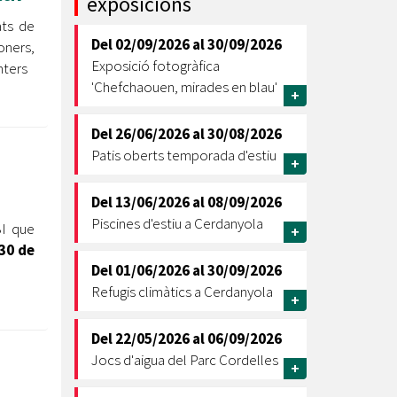
exposicions
ats de
Ètica i Integritat
Del
02/09/2026
al
30/09/2026
oners,
Entitats
Exposició fotogràfica
nters
Retiment de Comptes
'Chefchaouen, mirades en blau'
+
Equipaments
Accés a Informació Pública
Del
26/06/2026
al
30/08/2026
Patis oberts temporada d'estiu
Mercats Municipals
+
Dades Obertes
Del
13/06/2026
al
08/09/2026
Webs Municipals
Catàleg de Serveis i Tràmits
Piscines d'estiu a Cerdanyola
BI que
+
 30 de
Del
01/06/2026
al
30/09/2026
Refugis climàtics a Cerdanyola
+
Del
22/05/2026
al
06/09/2026
Jocs d'aigua del Parc Cordelles
+