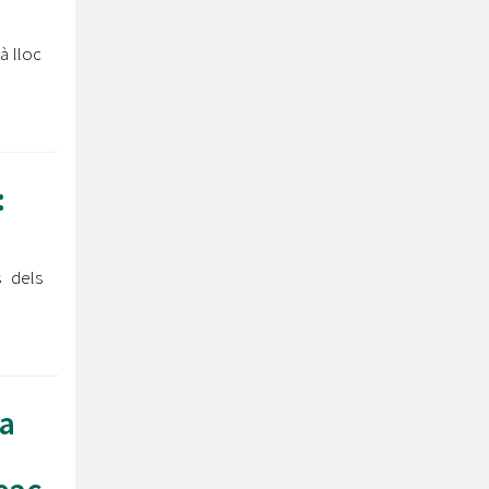
à lloc
:
s dels
a