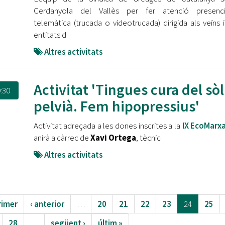
Cerdanyola del Vallès per fer atenció presenc
telemàtica (trucada o videotrucada) dirigida als veïns i
entitats d
Altres activitats
Activitat 'Tingues cura del sòl
:30
pelvià. Fem hipopressius'
Activitat adreçada a les dones inscrites a la
IX EcoMarx
anirà a càrrec de
Xavi Ortega
, tècnic
Altres activitats
rimer
‹ anterior
…
20
21
22
23
24
25
28
…
següent ›
últim »