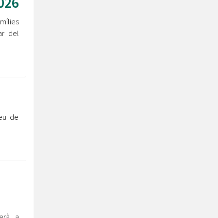
026
mílies
ar del
eu de
erà a