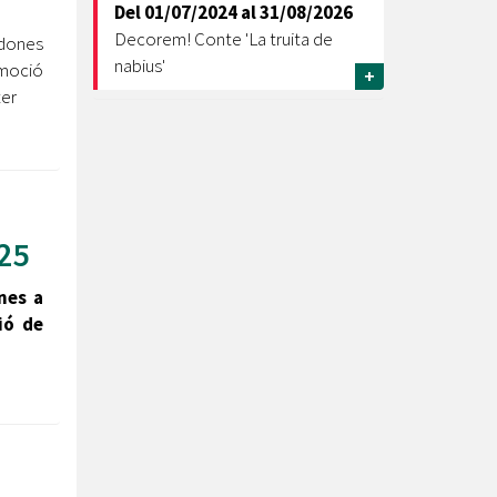
Del
01/07/2024
al
31/08/2026
Decorem! Conte 'La truita de
dones
nabius'
moció
+
ter
25
nes ​a
ió de