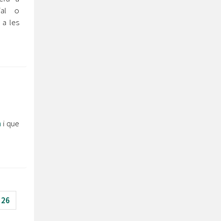
ial o
 a les
a
i que
26