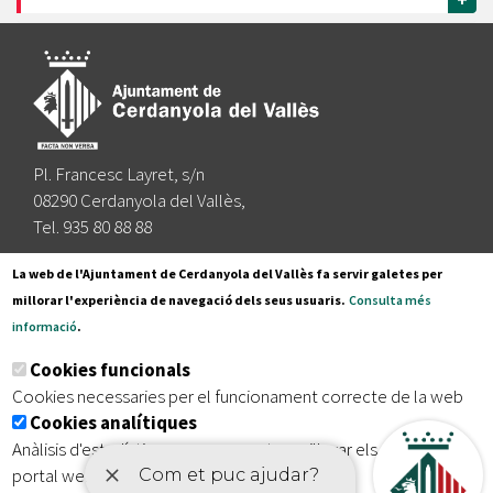
+
Pl. Francesc Layret, s/n
08290 Cerdanyola del Vallès,
Tel. 935 80 88 88
Segueix-nos a:
La web de l'Ajuntament de Cerdanyola del Vallès fa servir galetes per
millorar l'experiència de navegació dels seus usuaris.
Consulta més
informació
.
Subscriu-te al nostre butlletí
Cookies funcionals
Cookies necessaries per el funcionament correcte de la web
Cookies analítiques
|
|
|
Inici
Avís legal
Protecció de dades
Mapa del lloc
Anàlisis d'estadístiques que permeten millorar els serveis del
|
Accessibilitat
portal web