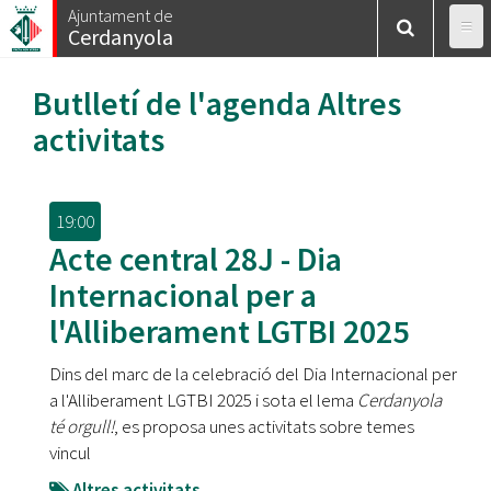
Vés
Ajuntament de
Cerdanyola
al
contingut
Butlletí de l'agenda
Altres
activitats
19:00
Acte central 28J - Dia
Internacional per a
l'Alliberament LGTBI 2025
Dins del marc de la celebració del Dia Internacional per
a l'Alliberament LGTBI 2025 i sota el lema
Cerdanyola
té orgull!
, es proposa unes activitats sobre temes
vincul
Altres activitats