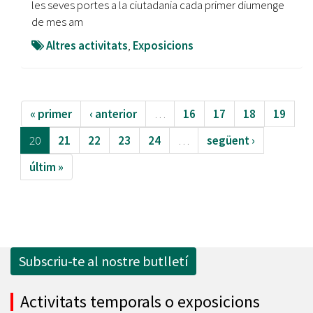
les seves portes a la ciutadania cada primer diumenge
de mes am
Altres activitats
,
Exposicions
« primer
‹ anterior
…
16
17
18
19
20
21
22
23
24
…
següent ›
últim »
Subscriu-te al nostre butlletí
Activitats temporals o exposicions