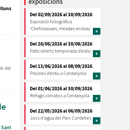
exposicions
lluns
Ètica i Integritat
Del
02/09/2026
al
30/09/2026
Entitats
Exposició fotogràfica
Retiment de Comptes
'Chefchaouen, mirades en blau'
+
Equipaments
Accés a Informació Pública
Del
26/06/2026
al
30/08/2026
Patis oberts temporada d'estiu
Mercats Municipals
+
Dades Obertes
Del
13/06/2026
al
08/09/2026
ió del
Webs Municipals
Catàleg de Serveis i Tràmits
Piscines d'estiu a Cerdanyola
+
Del
01/06/2026
al
30/09/2026
Refugis climàtics a Cerdanyola
+
de
Del
22/05/2026
al
06/09/2026
Jocs d'aigua del Parc Cordelles
+
 Sant