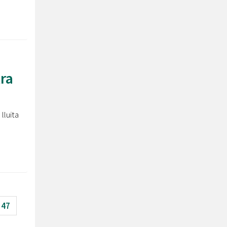
tra
lluita
47