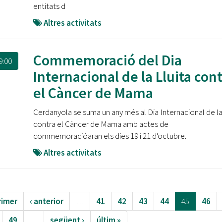
entitats d
Altres activitats
Commemoració del Dia
9:00
Internacional de la Lluita con
el Càncer de Mama
Cerdanyola se suma un any més al Dia Internacional de la 
contra el Càncer de Mama amb actes de
commemoracióaran els dies 19 i 21 d'octubre.
Altres activitats
rimer
‹ anterior
…
41
42
43
44
45
46
49
…
següent ›
últim »