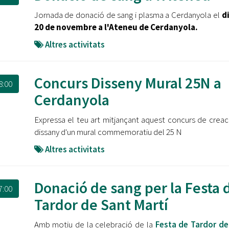
Oberta la convocatòria d'Ajuts per a l'autoocupació
Jornada de donació de sang i plasma a Cerdanyola el
di
jove 2026
20 de novembre a l'Ateneu de Cerdanyola.
Cerdanyola opta a més de 5 milions d'euros del Pla de
Altres activitats
Barris per transformar les Fontetes, Quatre Cantons i
l'entorn de l'avinguda Catalunya
Concurs Disseny Mural 25N a
El FIT presenta el cartell de la seva 16a edició i dona el
8:00
tret de sortida al festival
Cerdanyola
L’Ajuntament reparteix ulleres gratuïtes per veure
Expressa el teu art mitjançant aquest concurs de creac
l'eclipsi solar
dissany d'un mural commemoratiu del 25 N
Altres activitats
Donació de sang per la Festa 
7:00
Tardor de Sant Martí
Amb motiu de la celebració de la
Festa de Tardor de