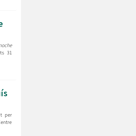
e
noche
ts 31
ís
at per
Centre