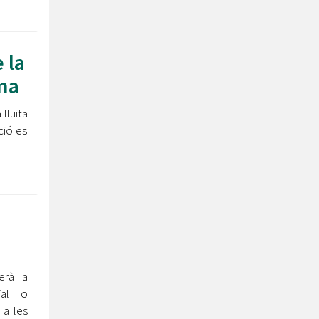
 la
ama
lluita
ió es
erà a
ial o
 a les