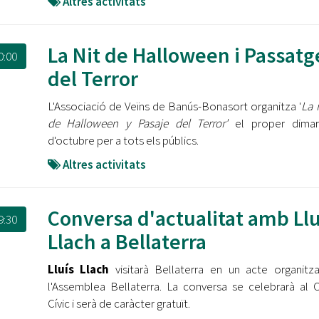
Altres activitats
La Nit de Halloween i Passatg
0:00
del Terror
L'Associació de Veïns de Banús-Bonasort organitza '
La 
de Halloween y Pasaje del Terror'
el proper dimar
d'octubre per a tots els públics.
Altres activitats
Conversa d'actualitat amb Llu
9:30
Llach a Bellaterra
Lluís Llach
visitarà Bellaterra en un acte organitz
l'Assemblea Bellaterra. La conversa se celebrarà al 
Cívic i serà de caràcter gratuït.