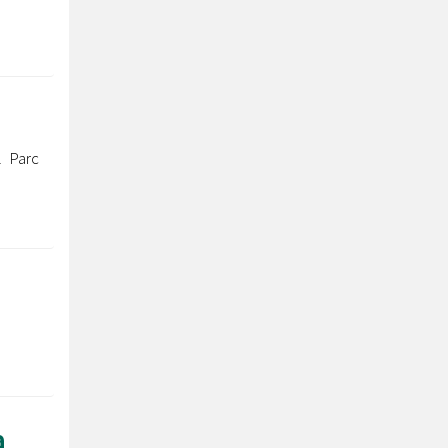
l Parc
a