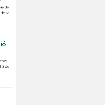
ria de
 de la
ció
ents i
l 8 de