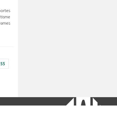
portes
ntisme
 Dames
55