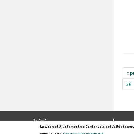
« p
56
Pl. Fran
La web de l'Ajuntament de Cerdanyola del Vallès fa serv
08290 C
seus usuaris.
Consulta més informació
.