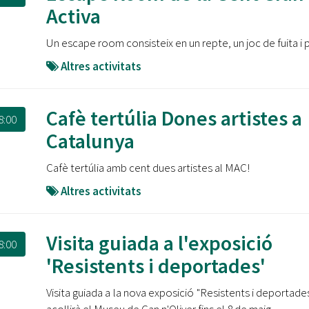
Oberta la convocatòria d'Ajuts per a l'autoocupació
Activa
jove 2026
Un escape room consisteix en un repte, un joc de fuita i p
Cerdanyola opta a més de 5 milions d'euros del Pla de
Barris per transformar les Fontetes, Quatre Cantons i
Altres activitats
l'entorn de l'avinguda Catalunya
El FIT presenta el cartell de la seva 16a edició i dona el
Cafè tertúlia Dones artistes a
8:00
tret de sortida al festival
Catalunya
L’Ajuntament reparteix ulleres gratuïtes per veure
Cafè tertúlia amb cent dues artistes al MAC!
l'eclipsi solar
Altres activitats
Visita guiada a l'exposició
8:00
'Resistents i deportades'
Visita guiada a la nova exposició "Resistents i deportade