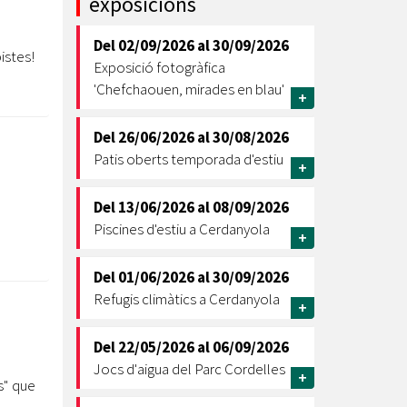
exposicions
Ètica i Integritat
Del
02/09/2026
al
30/09/2026
Entitats
istes!
Exposició fotogràfica
Retiment de Comptes
'Chefchaouen, mirades en blau'
+
Equipaments
Accés a Informació Pública
Del
26/06/2026
al
30/08/2026
Patis oberts temporada d'estiu
Mercats Municipals
+
Dades Obertes
Del
13/06/2026
al
08/09/2026
Webs Municipals
Catàleg de Serveis i Tràmits
Piscines d'estiu a Cerdanyola
+
Del
01/06/2026
al
30/09/2026
Refugis climàtics a Cerdanyola
+
Del
22/05/2026
al
06/09/2026
Jocs d'aigua del Parc Cordelles
+
s" que