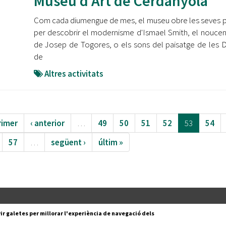
Museu d'Art de Cerdanyola
Com cada diumengue de mes, el museu obre les seves 
per descobrir el modernisme d'Ismael Smith, el nouce
de Josep de Togores, o els sons del paisatge de les
de
Altres activitats
rimer
‹ anterior
…
49
50
51
52
53
54
57
…
següent ›
últim »
Segueix-nos a:
cesc Layret, s/n
ir galetes per millorar l'experiència de navegació dels
erdanyola del Vallès,