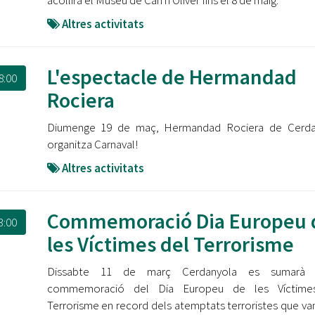
acollirà el Museu de Can n'Oliver fins el 8 de maig.
Altres activitats
L'espectacle de Hermandad
8:00
Rociera
Diumenge 19 de maç, Hermandad Rociera de Cerda
organitza Carnaval!
Altres activitats
Commemoració Dia Europeu 
3:00
les Víctimes del Terrorisme
Dissabte 11 de març Cerdanyola es sumarà
commemoració del Dia Europeu de les Víctime
Terrorisme en record dels atemptats terroristes que van