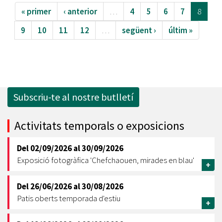
« primer
‹ anterior
…
4
5
6
7
8
9
10
11
12
…
següent ›
últim »
Subscriu-te al nostre butlletí
Activitats temporals o exposicions
Del
02/09/2026
al
30/09/2026
Exposició fotogràfica 'Chefchaouen, mirades en blau'
+
Del
26/06/2026
al
30/08/2026
Patis oberts temporada d'estiu
+