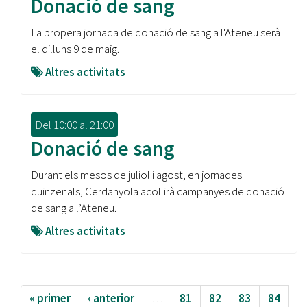
Donació de sang
La propera jornada de donació de sang a l'Ateneu serà
el dilluns 9 de maig.
Altres activitats
Del
10:00
al
21:00
Donació de sang
Durant els mesos de juliol i agost, en jornades
quinzenals, Cerdanyola acollirà campanyes de donació
de sang a l’Ateneu.
Altres activitats
« primer
‹ anterior
…
81
82
83
84