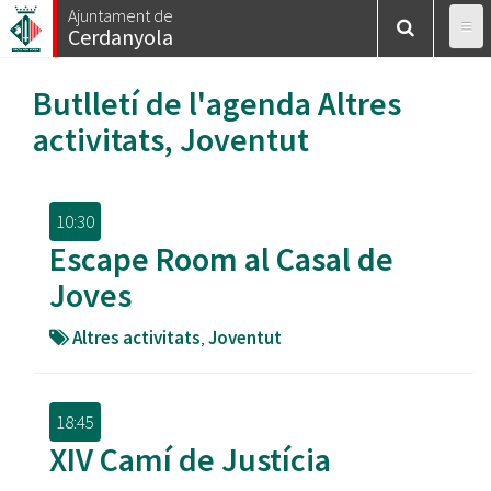
Vés
Ajuntament de
Cerdanyola
al
contingut
Butlletí de l'agenda
Altres
activitats
,
Joventut
10:30
Escape Room al Casal de
Joves
Altres activitats
,
Joventut
18:45
XIV Camí de Justícia