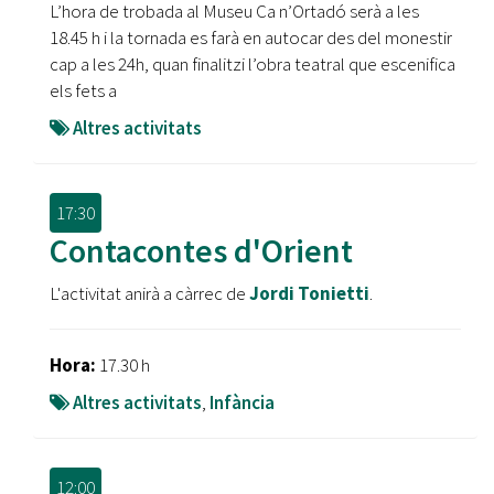
L’hora de trobada al Museu Ca n’Ortadó serà a les
18.45 h i la tornada es farà en autocar des del monestir
cap a les 24h, quan finalitzi l’obra teatral que escenifica
els fets a
Altres activitats
17:30
Contacontes d'Orient
L'activitat anirà a càrrec de
Jordi Tonietti
.
Hora:
17.30 h
Altres activitats
,
Infància
12:00