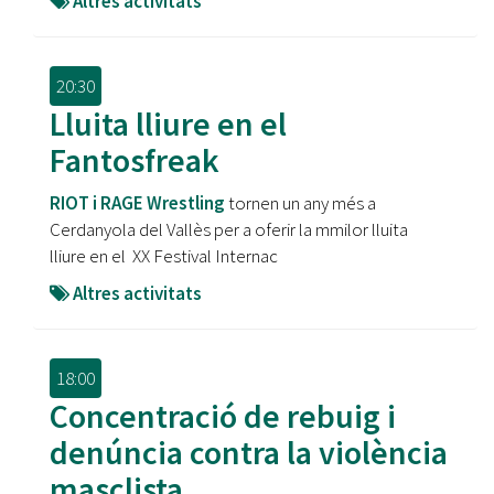
Altres activitats
20:30
Lluita lliure en el
Fantosfreak
RIOT i RAGE Wrestling
tornen un any més a
Cerdanyola del Vallès per a oferir la mmilor lluita
lliure en el XX Festival Internac
Altres activitats
18:00
Concentració de rebuig i
denúncia contra la violència
masclista