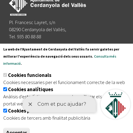
Pl. Francesc Layret, s/n
08290 Cerdanyola del Vallès,
Tel. 935 80 88 88
Segueix-nos a:
La web de l'Ajuntament de Cerdanyola del Vallès fa servir galetes per
millorar l'experiència de navegació dels seus usuaris.
Consulta més
informació
.
Subscriu-te al nostre butlletí
Cookies funcionals
Cookies necessaries per el funcionament correcte de la web
Cookies analítiques
|
|
|
Inici
Avís legal
Protecció de dades
Mapa del lloc
Anàlisis d'estadístiques que permeten millorar els serveis del
|
Accessibilitat
portal web
Cookies publicitàries
Cookies de tercers amb finalitat publicitària
Acceptar