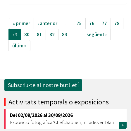
« primer
‹ anterior
…
75
76
77
78
79
80
81
82
83
…
següent ›
últim »
Subscriu-te al nostre butlletí
Activitats temporals o exposicions
Del
02/09/2026
al
30/09/2026
Exposició fotogràfica 'Chefchaouen, mirades en blau'
+