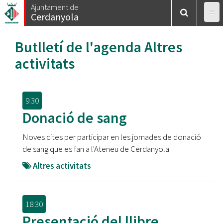
Vés
Ajuntament de
Cerdanyola
al
contingut
Butlletí de l'agenda
Altres
activitats
9:30
Donació de sang
Noves cites per participar en les jornades de donació
de sang que es fan a l'Ateneu de Cerdanyola
Altres activitats
18:30
Presentació del llibre