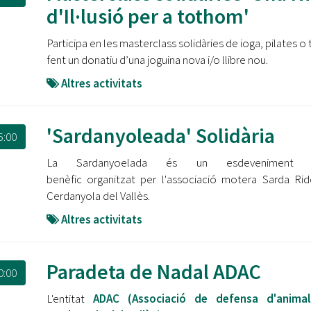
Oberta la convocatòria d'Ajuts per a l'autoocupació
d'Il·lusió per a tothom'
jove 2026
Participa en les masterclass solidàries de ioga, pilates o t
Cerdanyola opta a més de 5 milions d'euros del Pla de
fent un donatiu d’una joguina nova i/o llibre nou.
Barris per transformar les Fontetes, Quatre Cantons i
l'entorn de l'avinguda Catalunya
Altres activitats
El FIT presenta el cartell de la seva 16a edició i dona el
tret de sortida al festival
'Sardanyoleada' Solidària
5:00
L’Ajuntament reparteix ulleres gratuïtes per veure
La Sardanyoelada és un esdeveniment a
l'eclipsi solar
benèfic organitzat per l'associació motera Sarda Rid
Cerdanyola del Vallès.
Altres activitats
Paradeta de Nadal ADAC
0:00
L'entitat
ADAC (Associació de defensa d'anima