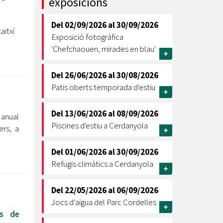
exposicions
Ètica i Integritat
Del
02/09/2026
al
30/09/2026
Entitats
aitxí
Exposició fotogràfica
Retiment de Comptes
'Chefchaouen, mirades en blau'
+
Equipaments
Accés a Informació Pública
Del
26/06/2026
al
30/08/2026
Patis oberts temporada d'estiu
Mercats Municipals
+
Dades Obertes
Del
13/06/2026
al
08/09/2026
nual
Webs Municipals
Catàleg de Serveis i Tràmits
Piscines d'estiu a Cerdanyola
ers, a
+
Del
01/06/2026
al
30/09/2026
Refugis climàtics a Cerdanyola
+
Del
22/05/2026
al
06/09/2026
Jocs d'aigua del Parc Cordelles
+
ls de