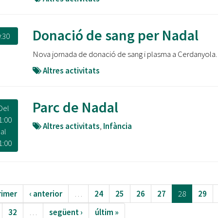
Donació de sang per Nadal
:30
Nova jornada de donació de sang i plasma a Cerdanyola.
Altres activitats
Parc de Nadal
Del
1:00
Altres activitats
,
Infància
al
1:00
rimer
‹ anterior
…
24
25
26
27
28
29
32
…
següent ›
últim »