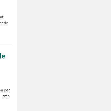
tat
at de
de
va per
s amb