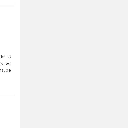
de la
os per
nal de