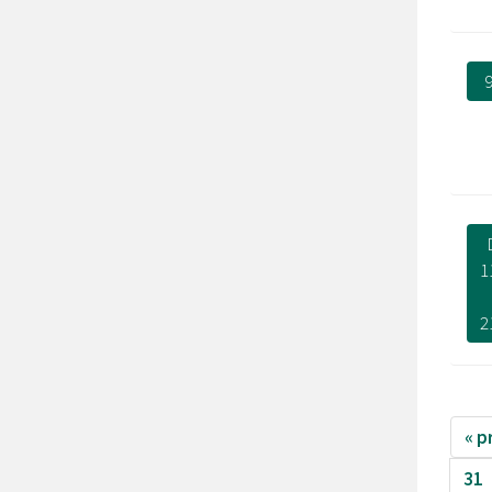
9
1
2
« p
31