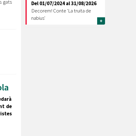
s gats
Del
01/07/2024
al
31/08/2026
Decorem! Conte 'La truita de
nabius'
+
ola
edarà
nt de
istes